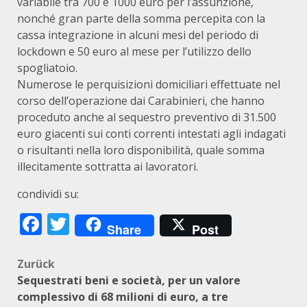
variabile tra 700 e 1000 euro per l’assunzione,
nonché gran parte della somma percepita con la
cassa integrazione in alcuni mesi del periodo di
lockdown e 50 euro al mese per l’utilizzo dello
spogliatoio.
Numerose le perquisizioni domiciliari effettuate nel
corso dell’operazione dai Carabinieri, che hanno
proceduto anche al sequestro preventivo di 31.500
euro giacenti sui conti correnti intestati agli indagati
o risultanti nella loro disponibilità, quale somma
illecitamente sottratta ai lavoratori.
condividi su:
Facebook
Twitter
Share
Post
Beitragsnavigation
Zurück
Sequestrati beni e società, per un valore
complessivo di 68 milioni di euro, a tre