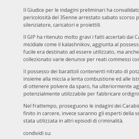
Il Giudice per le indagini preliminari ha convalidat
pericolosità del 35enne arrestato sabato scorso p
silenziatore, caricatori e proiettili.
Il GIP ha ritenuto molto gravi i fatti accertati da
micidiale come il kalashnikov, aggiunta al possesso
fucile era destinato ad essere utilizzato, ma anche
collezionato varie denunce per reati commessi con
Il possesso dei barattoli contenenti nitrato di po
insieme alla miccia a lenta combustione ed alle is
di ottenere polvere da sparo, ha ulteriormente agg
potenzialmente utilizzabile per fabbricare ordigni
Nel frattempo, proseguono le indagini dei Carabini
finito in carcere, invece saranno gli esperti della s
stata utilizzata in altri episodi di criminalità.
condividi su: