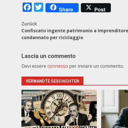
Facebook
Twitter
Share
Post
Beitragsnavigation
Zurück
Confiscato ingente patrimonio a imprenditor
condannato per riciclaggio
Lascia un commento
Devi essere
connesso
per inviare un commento.
VERWANDTE GESCHICHTEN