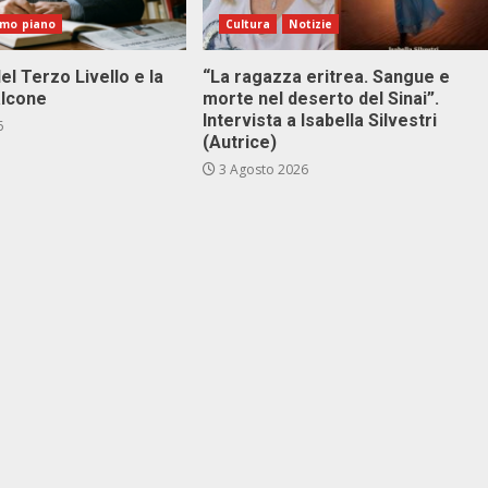
imo piano
Cultura
Notizie
el Terzo Livello e la
“La ragazza eritrea. Sangue e
alcone
morte nel deserto del Sinai”.
Intervista a Isabella Silvestri
6
(Autrice)
3 Agosto 2026