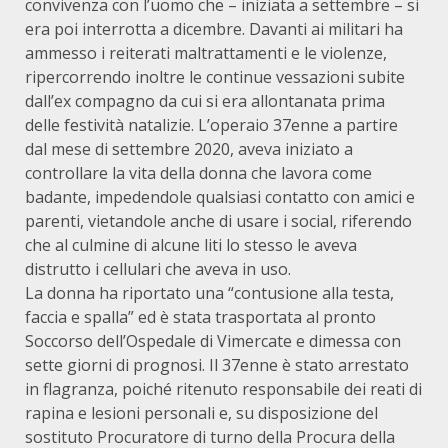
convivenza con l’uomo che – iniziata a settembre – si
era poi interrotta a dicembre. Davanti ai militari ha
ammesso i reiterati maltrattamenti e le violenze,
ripercorrendo inoltre le continue vessazioni subite
dall’ex compagno da cui si era allontanata prima
delle festività natalizie. L’operaio 37enne a partire
dal mese di settembre 2020, aveva iniziato a
controllare la vita della donna che lavora come
badante, impedendole qualsiasi contatto con amici e
parenti, vietandole anche di usare i social, riferendo
che al culmine di alcune liti lo stesso le aveva
distrutto i cellulari che aveva in uso.
La donna ha riportato una “contusione alla testa,
faccia e spalla” ed è stata trasportata al pronto
Soccorso dell’Ospedale di Vimercate e dimessa con
sette giorni di prognosi. Il 37enne è stato arrestato
in flagranza, poiché ritenuto responsabile dei reati di
rapina e lesioni personali e, su disposizione del
sostituto Procuratore di turno della Procura della