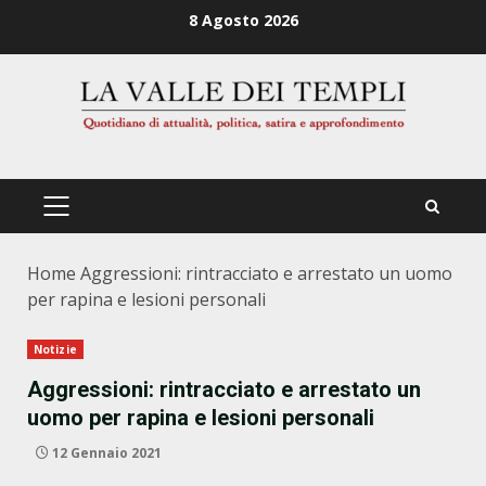
Zum
8 Agosto 2026
Inhalt
springen
PRIMÄRES
MENÜ
Home
Aggressioni: rintracciato e arrestato un uomo
per rapina e lesioni personali
Notizie
Aggressioni: rintracciato e arrestato un
uomo per rapina e lesioni personali
12 Gennaio 2021