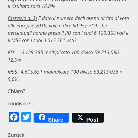
Il risultato sarà 16,8%
Esercizio n. 3)
E dato il numero degli aventi diritto al voto
alle europee 2019, vale a dire 50.952.719, che
percentuali hanno preso il PD con i suoi 6.129.355 voti e
il M5S con i suoi 4.615.561 voti?
PD: 6.129.355 moltiplicato 100 diviso 59.213.086 =
12,0%
M5S: 4.615.651 moltiplicato 100 diviso 59.213.086 =
9,0%
Chiaro?
condividi su:
Facebook
Twitter
Share
Post
Beitragsnavigation
Zurück