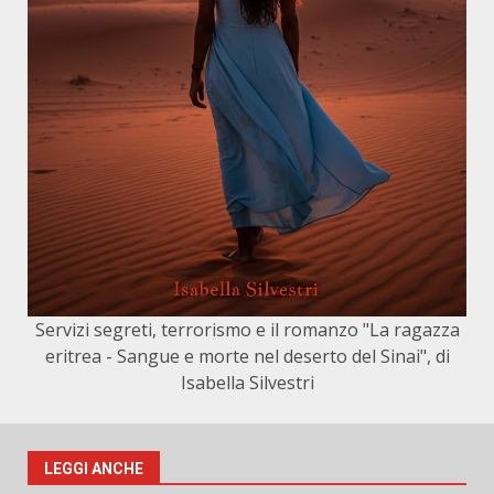
Servizi segreti, terrorismo e il romanzo "La ragazza
eritrea - Sangue e morte nel deserto del Sinai", di
Isabella Silvestri
LEGGI ANCHE