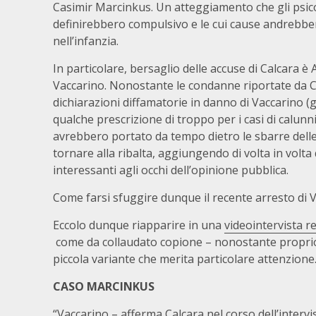
Casimir Marcinkus. Un atteggiamento che gli psic
definirebbero compulsivo e le cui cause andrebber
nell’infanzia.
In particolare, bersaglio delle accuse di Calcara è
Vaccarino. Nonostante le condanne riportate da C
dichiarazioni diffamatorie in danno di Vaccarino (
qualche prescrizione di troppo per i casi di calunn
avrebbero portato da tempo dietro le sbarre delle
tornare alla ribalta, aggiungendo di volta in volta
interessanti agli occhi dell’opinione pubblica.
Come farsi sfuggire dunque il recente arresto di V
Eccolo dunque riapparire in una
videointervista r
come da collaudato copione – nonostante proprio
piccola variante che merita particolare attenzione
CASO MARCINKUS
“Vaccarino – afferma Calcara nel corso dell’inter