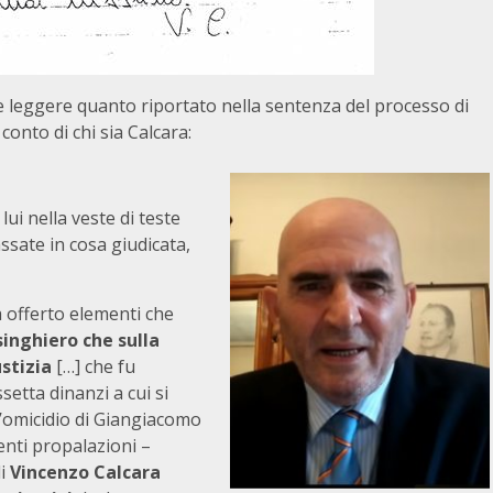
nte leggere quanto riportato nella sentenza del processo di
onto di chi sia Calcara:
ui nella veste di teste
ssate in cosa giudicata,
 offerto elementi che
singhiero che sulla
ustizia
[…] che fu
setta dinanzi a cui si
l’omicidio di Giangiacomo
enti propalazioni –
di
Vincenzo Calcara