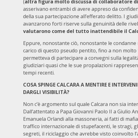
(
altra figura molto discussa di collaboratore di
asserivano entrambi di avere appreso da confide
della sua partecipazione all’efferato delitto. I giud
avanzarono forti riserve sulla genuinità delle rive
valutarono come del tutto inattendibile il Cal
Eppure, nonostante ciò, nonostante le condanne ri
carico di questo pseudo pentito, fino a non molto 
permetteva di partecipare a convegni sulla legalità
giudiziari quasi che le sue propalazioni rapprese
tempi recenti.
COSA SPINGE CALCARA A MENTIRE E INTERVEN
DARGLI VISIBILITÀ?
Non c’è argomento sul quale Calcara non sia inte
Dall’attentato a Papa Giovanni Paolo II a Giulio An
Emanuela Orlandi alla massoneria, ai fatti di mafia,
traffico internazionale di stupefacenti, le stragi, gli
segreti, il riciclaggio che avrebbe visto coinvolto 