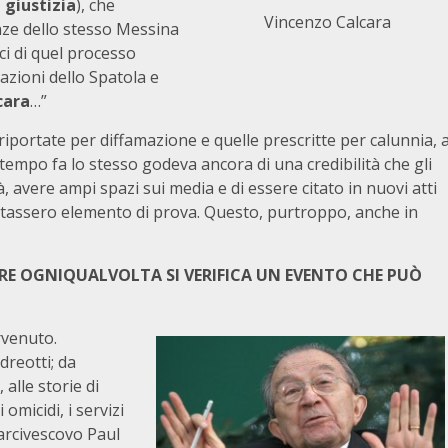
 giustizia
), che
Vincenzo Calcara
nze dello stesso Messina
ici di quel processo
lazioni dello Spatola e
cara
…”
portate per diffamazione e quelle prescritte per calunnia, 
tempo fa lo stesso godeva ancora di una credibilità che gli
, avere ampi spazi sui media e di essere citato in nuovi atti
ntassero elemento di prova. Questo, purtroppo, anche in
IRE OGNIQUALVOLTA SI VERIFICA UN EVENTO CHE PUÒ
rvenuto.
dreotti; da
 alle storie di
 omicidi, i servizi
l’arcivescovo Paul