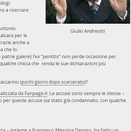
ologi
o a ricercare
 Antonio
Giulio Andreotti
alcara per le
grazie anche a
ia che lo
 patrie galere) l’ex “pentito” non perde occasione per
 qualche chicca che renda le sue dichiarazioni più
accarino (
pochi giorni dopo scarcerato
)?
ealizzata da Fanpage.it
. Le accuse sono sempre le stesse –
 per queste accuse sia stato già condannato, con qualche
.
vista – insieme a Francesco Messina Denaro, ha fatto un