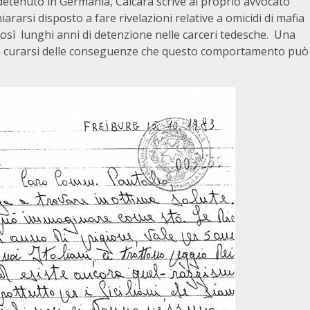
o, detenuto in Germania, Calcara scrive al proprio avvocato
iararsi disposto a fare rivelazioni relative a omicidi di mafia
 così lunghi anni di detenzione nelle carceri tedesche. Una
a curarsi delle conseguenze che questo comportamento può