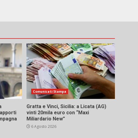
Comunicati Stampa
a
Gratta e Vinci, Sicilia: a Licata (AG)
rapporti
vinti 20mila euro con “Maxi
campagna
Miliardario New”
6 Agosto 2026