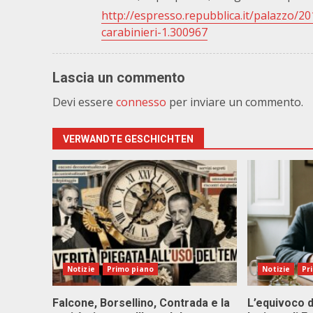
http://espresso.repubblica.it/palazzo/2
carabinieri-1.300967
Lascia un commento
Devi essere
connesso
per inviare un commento.
VERWANDTE GESCHICHTEN
Notizie
Primo piano
Notizie
Pr
Falcone, Borsellino, Contrada e la
L’equivoco d