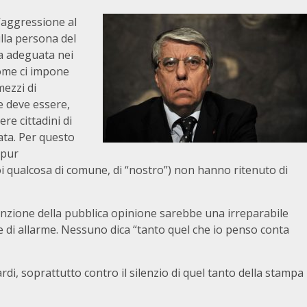
l’aggressione al
lla persona del
a adeguata nei
come ci impone
mezzi di
e deve essere,
re cittadini di
ta. Per questo
 pur
oi qualcosa di comune, di “nostro”) non hanno ritenuto di
enzione della pubblica opinione sarebbe una irreparabile
e di allarme. Nessuno dica “tanto quel che io penso conta
di, soprattutto contro il silenzio di quel tanto della stampa