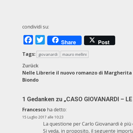
condividi su:
Facebook
Twitter
Share
Post
Tags:
giovanardi
mauro mellini
Beitragsnavigation
Zurück
Nelle Librerie il nuovo romanzo di Margherita
Biondo
1 Gedanken zu „
CASO GIOVANARDI – LE
Francesco
ha detto:
15 Luglio 2017 alle 10:23
La questione per Carlo Giovanardi è più
Si veda, in proposito, il seguente importa