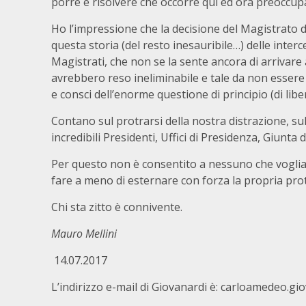
porre e risolvere che occorre qui ed ora preoccupa
Ho l’impressione che la decisione del Magistrato d
questa storia (del resto inesauribile…) delle interce
Magistrati, che non se la sente ancora di arrivare 
avrebbero reso ineliminabile e tale da non essere
e consci dell’enorme questione di principio (di libe
Contano sul protrarsi della nostra distrazione, su
incredibili Presidenti, Uffici di Presidenza, Giunta
Per questo non è consentito a nessuno che voglia, 
fare a meno di esternare con forza la propria prot
Chi sta zitto è connivente.
Mauro Mellini
14.07.2017
L’indirizzo e-mail di Giovanardi è: carloamedeo.gi