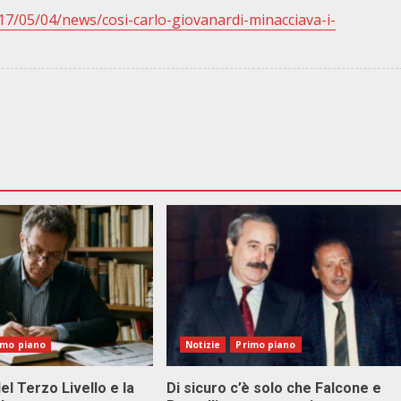
017/05/04/news/cosi-carlo-giovanardi-minacciava-i-
imo piano
Notizie
Primo piano
el Terzo Livello e la
Di sicuro c’è solo che Falcone e