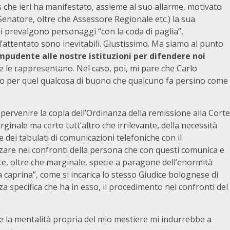
 che ieri ha manifestato, assieme al suo allarme, motivato
enatore, oltre che Assessore Regionale etc.) la sua
i prevalgono personaggi “con la coda di paglia”,
l’attentato sono inevitabili. Giustissimo. Ma siamo al punto
pudente alle nostre istituzioni per difendere noi
e le rappresentano. Nel caso, poi, mi pare che Carlo
rio per quel qualcosa di buono che qualcuno fa persino come
pervenire la copia dell’Ordinanza della remissione alla Corte
inale ma certo tutt’altro che irrilevante, della necessità
e dei tabulati di comunicazioni telefoniche con il
zzare nei confronti della persona che con questi comunica e
e, oltre che marginale, specie a paragone dell’enormità
a caprina”, come si incarica lo stesso Giudice bolognese di
a specifica che ha in esso, il procedimento nei confronti del
e la mentalità propria del mio mestiere mi indurrebbe a