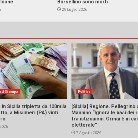
alcone
Borsellino sono morti
6
29 Luglio 2026
ati Stampa
Politica
in Sicilia tripletta da 100mila
[Sicilia] Regione. Pellegrino 
tto, a Misilmeri (PA) vinti
Mannino “Ignora le basi dei 
uro
fra istizuaioni. Ormai è in 
elettorale”
 2026
7 Agosto 2026