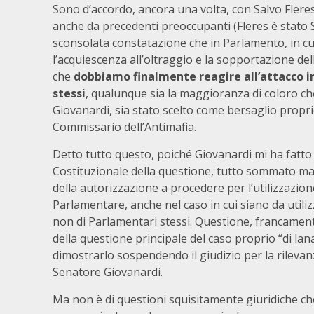
Sono d’accordo, ancora una volta, con Salvo Fleres
anche da precedenti preoccupanti (Fleres è stato S
sconsolata constatazione che in Parlamento, in cu
l’acquiescenza all’oltraggio e la sopportazione del
che
dobbiamo finalmente reagire all’attacco im
stessi
, qualunque sia la maggioranza di coloro ch
Giovanardi, sia stato scelto come bersaglio prop
Commissario dell’Antimafia.
Detto tutto questo, poiché Giovanardi mi ha fatto 
Costituzionale della questione, tutto sommato marg
della autorizzazione a procedere per l’utilizzazion
Parlamentare, anche nel caso in cui siano da utili
non di Parlamentari stessi. Questione, francament
della questione principale del caso proprio “di lan
dimostrarlo sospendendo il giudizio per la rilevanz
Senatore Giovanardi.
Ma non è di questioni squisitamente giuridiche ch