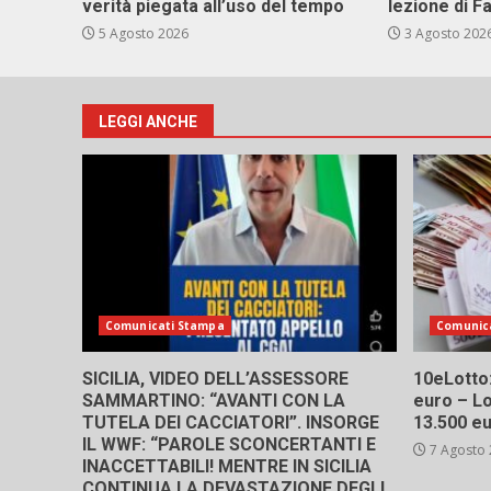
verità piegata all’uso del tempo
lezione di F
5 Agosto 2026
3 Agosto 202
LEGGI ANCHE
Comunicati Stampa
Comunic
SICILIA, VIDEO DELL’ASSESSORE
10eLotto: 
SAMMARTINO: “AVANTI CON LA
euro – Lo
TUTELA DEI CACCIATORI”. INSORGE
13.500 e
IL WWF: “PAROLE SCONCERTANTI E
7 Agosto
INACCETTABILI! MENTRE IN SICILIA
CONTINUA LA DEVASTAZIONE DEGLI