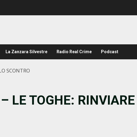
La Zanzara Silvestre
Radio Real Crime
Podcast
 LO SCONTRO
– LE TOGHE: RINVIARE