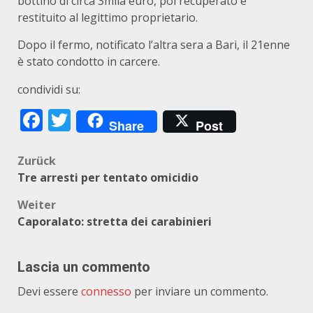
bottino di circa 3mila euro, poi recuperato e
restituito al legittimo proprietario.
Dopo il fermo, notificato l’altra sera a Bari, il 21enne
è stato condotto in carcere.
condividi su:
Facebook
Twitter
Share
Post
Beitragsnavigation
Zurück
Tre arresti per tentato omicidio
Weiter
Caporalato: stretta dei carabinieri
Lascia un commento
Devi essere
connesso
per inviare un commento.