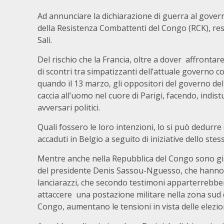
Ad annunciare la dichiarazione di guerra al gover
della Resistenza Combattenti del Congo (RCK), res
Sali.
Del rischio che la Francia, oltre a dover affrontar
di scontri tra simpatizzanti dell’attuale governo 
quando il 13 marzo, gli oppositori del governo d
caccia all’uomo nel cuore di Parigi, facendo, indist
avversari politici.
Quali fossero le loro intenzioni, lo si può dedurre
accaduti in Belgio a seguito di iniziative dello ste
Mentre anche nella Repubblica del Congo sono già 
del presidente Denis Sassou-Nguesso, che hanno v
lanciarazzi, che secondo testimoni apparterrebbero 
attaccere una postazione militare nella zona sud d
Congo, aumentano le tensioni in vista delle elezio