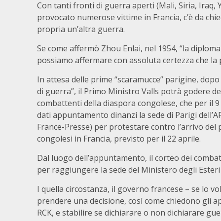
Con tanti fronti di guerra aperti (Mali, Siria, Iraq
provocato numerose vittime in Francia, c’è da chied
propria un’altra guerra.
Se come affermò Zhou Enlai, nel 1954, “la diplomaz
possiamo affermare con assoluta certezza che la po
In attesa delle prime “scaramucce” parigine, dopo 
di guerra”, il Primo Ministro Valls potrà godere de
combattenti della diaspora congolese, che per il 9 
dati appuntamento dinanzi la sede di Parigi dell’
France-Presse) per protestare contro l’arrivo del
congolesi in Francia, previsto per il 22 aprile.
Dal luogo dell’appuntamento, il corteo dei combat
per raggiungere la sede del Ministero degli Esteri
I quella circostanza, il governo francese – se lo v
prendere una decisione, così come chiedono gli ap
RCK, e stabilire se dichiarare o non dichiarare gu