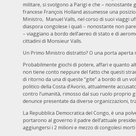
militare, si svolgono a Parigi e che – nonostante 
francese François Holland assumesse una posizion
Ministro, Manuel Valls, nel corso di suoi viaggi uf
diaspora congolese i quali – nonostante non pare 
– viaggiano a bordo dell’aereo di stato e di aeromo
cittadini di Monsieur Valls.
Un Primo Ministro distratto? O una porta aperta n
Probabilmente giochi di potere, affari e quanto alt
non tiene conto neppure del fatto che questi stran
di ritorno da una di queste “gite” a bordo di un vo
politico della Costa d’Avorio, attualmente accusato
contro l’umanità, rimosso dal suo ruolo proprio gra
denunce presentate da diverse organizzazioni, tr
La Repubblica Democratica del Congo, è una polver
portarono al governo il padre dell’attuale preside
aggiungersi i 2 milioni e mezzo di congolesi morti p