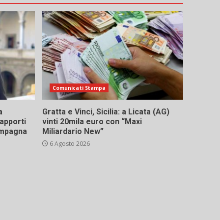
Comunicati Stampa
a
Gratta e Vinci, Sicilia: a Licata (AG)
rapporti
vinti 20mila euro con “Maxi
campagna
Miliardario New”
6 Agosto 2026