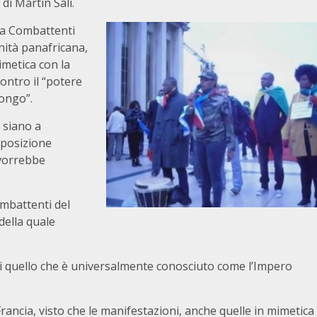
 di Martin Sali.
nza Combattenti
nità panafricana,
metica con la
ontro il “potere
ongo”.
n siano a
pposizione
 vorrebbe
ombattenti del
della quale
di quello che è universalmente conosciuto come l’Impero
rancia, visto che le manifestazioni, anche quelle in mimetica