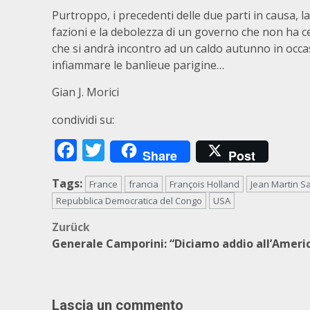
Purtroppo, i precedenti delle due parti in causa, 
fazioni e la debolezza di un governo che non ha ce
che si andrà incontro ad un caldo autunno in occas
infiammare le banlieue parigine…
Gian J. Morici
condividi su:
Facebook
Twitter
Share
Post
Tags:
France
francia
François Holland
Jean Martin Sa
Repubblica Democratica del Congo
USA
Beitragsnavigation
Zurück
Generale Camporini: “Diciamo addio all’Americ
Lascia un commento