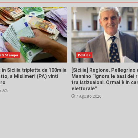
ati Stampa
Politica
in Sicilia tripletta da 100mila
[Sicilia] Regione. Pellegrino 
tto, a Misilmeri (PA) vinti
Mannino “Ignora le basi dei 
uro
fra istizuaioni. Ormai è in 
elettorale”
 2026
7 Agosto 2026