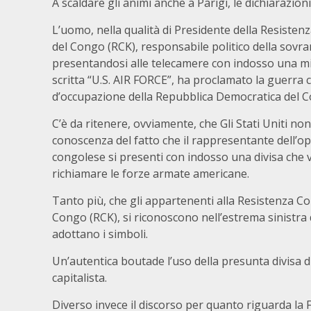
A scaldare gli animi anche a Parigi, le dichiarazioni
L’uomo, nella qualità di Presidente della Resiste
del Congo (RCK), responsabile politico della sovra
presentandosi alle telecamere con indosso una mi
scritta “U.S. AIR FORCE”, ha proclamato la guerra c
d’occupazione della Repubblica Democratica del C
C’è da ritenere, ovviamente, che Gli Stati Uniti no
conoscenza del fatto che il rappresentante dell’o
congolese si presenti con indosso una divisa che
richiamare le forze armate americane.
Tanto più, che gli appartenenti alla Resistenza C
Congo (RCK), si riconoscono nell’estrema sinistra 
adottano i simboli.
Un’autentica boutade l’uso della presunta divisa 
capitalista.
Diverso invece il discorso per quanto riguarda la F