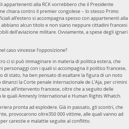
gli appartenenti alla RCK vorrebbero che il Presidente
e chiara contro il premier congolese – lo stesso Primo
ficiali all’estero si accompagna spesso con appartenenti alla
abbiano alcun titolo e non siano neppure cittadini francesi
bili dell’aviazione militare. Ovviamente, a spese degli ignari
el caso vincesse l’opposizione?
ro ci si può immaginare in materia di politica estera, che
i personaggi con i quali si accompagna il politico francese,
lo di stato, ha ben pensato di esaltare la figura di un noto
 dinanzi la Corte penale internazionale de L’Aja, per crimini
zie all’intervento francese, oltre che a seguito delle
a le quali Amnesty International e Human Rights Whatch.
iera pronta ad esplodere. Già in passato, gli scontri, che
nte, provocarono oltre350 000 vittime, alle quali vanno ad
er carestie e malattie seguite al conflitto.