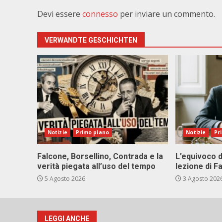
Devi essere
connesso
per inviare un commento.
VERWANDTE GESCHICHTEN
Notizie
Primo piano
Notizie
Pr
Falcone, Borsellino, Contrada e la
L’equivoco d
verità piegata all’uso del tempo
lezione di F
5 Agosto 2026
3 Agosto 202
LEGGI ANCHE