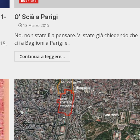
Rubriche
21-
O’ Scià a Parigi
13 Marzo 2015
No, non state lì a pensare. Vi state già chiedendo che
ci fa Baglioni a Parigi e...
15,
Continua a leggere...