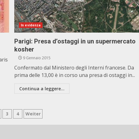
In evidenza
Parigi: Presa d’ostaggi in un supermercato
kosher
9 Gennaio 2015
aris
Confermato dal Ministero degli Interni francese. Da
prima delle 13,00 è in corso una presa di ostaggi in...
Continua a leggere...
inazione
3
4
Weiter
i