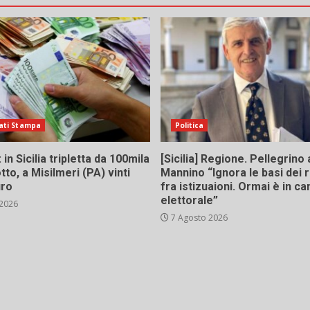
oli
ati Stampa
Politica
in Sicilia tripletta da 100mila
[Sicilia] Regione. Pellegrino 
tto, a Misilmeri (PA) vinti
Mannino “Ignora le basi dei 
uro
fra istizuaioni. Ormai è in 
elettorale”
 2026
7 Agosto 2026