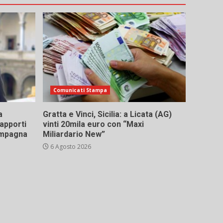
Comunicati Stampa
a
Gratta e Vinci, Sicilia: a Licata (AG)
rapporti
vinti 20mila euro con “Maxi
campagna
Miliardario New”
6 Agosto 2026