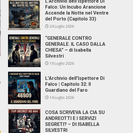
L’Archivio dell’Ispettore Di
Falco: Un Incubo Arancione
Accende la Notte nel Ventre
del Porto (Capitolo 33)
24 Luglio 2026
“GENERALE CONTRO
GENERALE. IL CASO DALLA
CHIESA” – di Isabella
Silvestri
19 Luglio 2026
L’Archivio dell’Ispettore Di
n
Falco | Capitolo 32: Il
Guardiano del Faro
14 Luglio 2026
COSA SCRIVEVA LA CIA SU
ANDREOTTI E I SERVIZI
SEGRETI? – DI ISABELLA
SILVESTRI