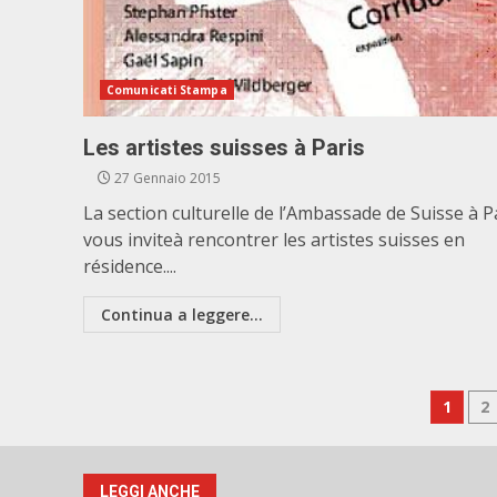
Comunicati Stampa
Les artistes suisses à Paris
27 Gennaio 2015
La section culturelle de l’Ambassade de Suisse à P
vous inviteà rencontrer les artistes suisses en
résidence....
Continua a leggere...
Pag
1
2
degl
LEGGI ANCHE