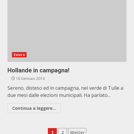
Estero
Hollande in campagna!
18 Gennaio 2014
Sereno, disteso ed in campagna, nel verde di Tulle a
due mesi dalle elezioni municipali. Ha parlato...
Continua a leggere...
Paginazione
1
2
Weiter