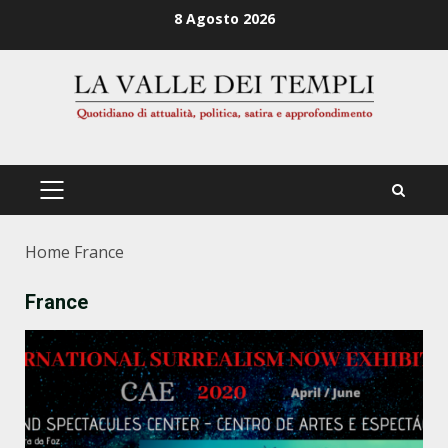
Zum
8 Agosto 2026
Inhalt
springen
PRIMÄRES
MENÜ
Home
France
France