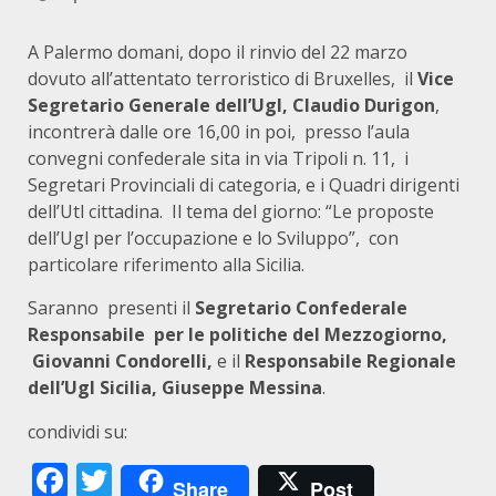
A Palermo domani, dopo il rinvio del 22 marzo
dovuto all’attentato terroristico di Bruxelles, il
Vice
Segretario Generale dell’Ugl, Claudio Durigon
,
incontrerà dalle ore 16,00 in poi, presso l’aula
convegni confederale sita in via Tripoli n. 11, i
Segretari Provinciali di categoria, e i Quadri dirigenti
dell’Utl cittadina. Il tema del giorno: “Le proposte
dell’Ugl per l’occupazione e lo Sviluppo”, con
particolare riferimento alla Sicilia.
Saranno presenti il
Segretario Confederale
Responsabile per le politiche del Mezzogiorno,
Giovanni Condorelli,
e il
Responsabile Regionale
dell’Ugl Sicilia, Giuseppe Messina
.
condividi su:
Facebook
Twitter
Share
Post