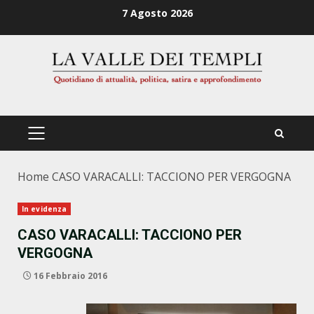
Zum
7 Agosto 2026
Inhalt
springen
PRIMÄRES
MENÜ
Home
CASO VARACALLI: TACCIONO PER VERGOGNA
In evidenza
CASO VARACALLI: TACCIONO PER
VERGOGNA
16 Febbraio 2016