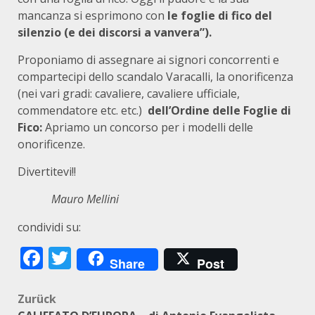
mancanza si esprimono con
le foglie di fico del
silenzio (e dei discorsi a vanvera”).
Proponiamo di assegnare ai signori concorrenti e
compartecipi dello scandalo Varacalli, la onorificenza
(nei vari gradi: cavaliere, cavaliere ufficiale,
commendatore etc. etc.)
dell’Ordine delle Foglie di
Fico:
Apriamo un concorso per i modelli delle
onorificenze.
Divertitevi!!
Mauro Mellini
condividi su:
Facebook
Twitter
Share
Post
Beitragsnavigation
Zurück