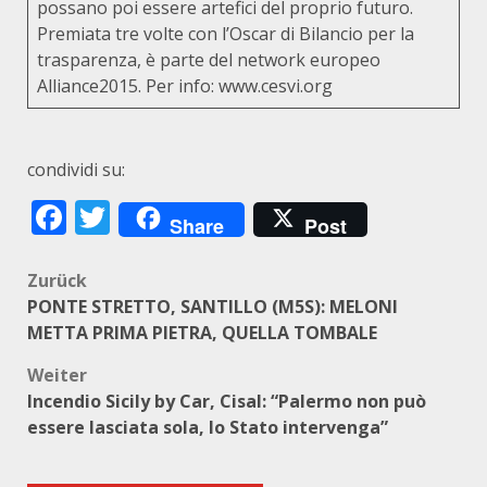
possano poi essere artefici del proprio futuro.
Premiata tre volte con l’Oscar di Bilancio per la
trasparenza, è parte del network europeo
Alliance2015. Per info:
www.cesvi.org
condividi su:
Facebook
Twitter
Share
Post
Beitragsnavigation
Zurück
PONTE STRETTO, SANTILLO (M5S): MELONI
METTA PRIMA PIETRA, QUELLA TOMBALE
Weiter
Incendio Sicily by Car, Cisal: “Palermo non può
essere lasciata sola, lo Stato intervenga”