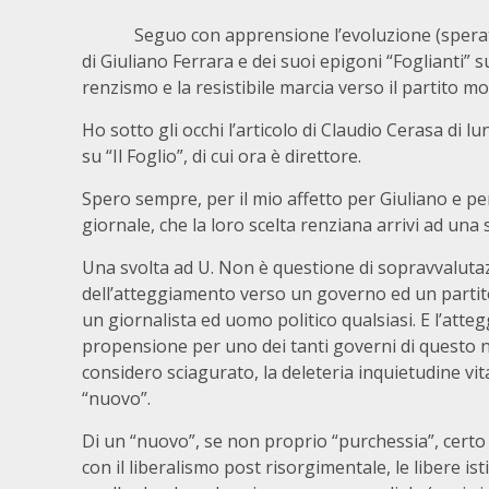
Seguo con apprensione l’evoluzione (sperata
di Giuliano Ferrara e dei suoi epigoni “Foglianti” su
renzismo e la resistibile marcia verso il partito m
Ho sotto gli occhi l’articolo di Claudio Cerasa di l
su “Il Foglio”, di cui ora è direttore.
Spero sempre, per il mio affetto per Giuliano e per
giornale, che la loro scelta renziana arrivi ad una 
Una svolta ad U. Non è questione di sopravvaluta
dell’atteggiamento verso un governo ed un partito.
un giornalista ed uomo politico qualsiasi. E l’att
propensione per uno dei tanti governi di questo n
considero sciagurato, la deleteria inquietudine vita
“nuovo”.
Di un “nuovo”, se non proprio “purchessia”, certo 
con il liberalismo post risorgimentale, le libere isti