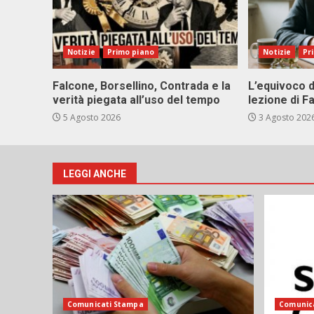
Notizie
Primo piano
Notizie
Pr
Falcone, Borsellino, Contrada e la
L’equivoco d
verità piegata all’uso del tempo
lezione di F
5 Agosto 2026
3 Agosto 202
LEGGI ANCHE
Comunicati Stampa
Comunic