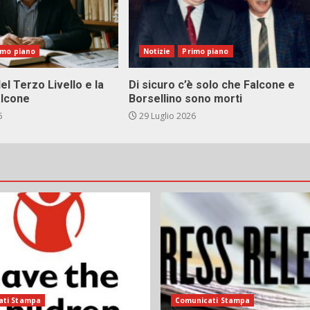
imo piano
Notizie
Primo piano
el Terzo Livello e la
Di sicuro c’è solo che Falcone e
alcone
Borsellino sono morti
6
29 Luglio 2026
ati Stampa
Comunicati Stampa