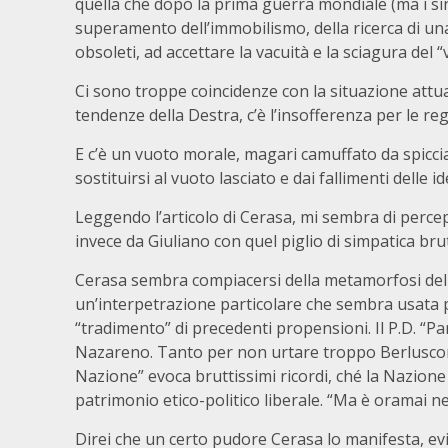
quella che dopo la prima guerra mondiale (ma i sin
superamento dell’immobilismo, della ricerca di una n
obsoleti, ad accettare la vacuità e la sciagura del “
Ci sono troppe coincidenze con la situazione attual
tendenze della Destra, c’è l’insofferenza per le reg
E c’è un vuoto morale, magari camuffato da spiccia
sostituirsi al vuoto lasciato e dai fallimenti delle 
Leggendo l’articolo di Cerasa, mi sembra di percep
invece da Giuliano con quel piglio di simpatica bru
Cerasa sembra compiacersi della metamorfosi della 
un’interpetrazione particolare che sembra usata p
“tradimento” di precedenti propensioni. Il P.D. “Pa
Nazareno. Tanto per non urtare troppo Berlusconi. 
Nazione” evoca bruttissimi ricordi, ché la Nazione 
patrimonio etico-politico liberale. “Ma è oramai nel
Direi che un certo pudore Cerasa lo manifesta, ev