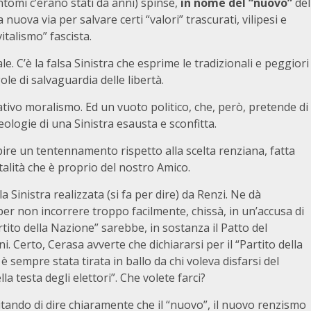
tomi c’erano stati da anni) spinse,
in nome del “nuovo”
del
uova via per salvare certi “valori” trascurati, vilipesi e
vitalismo” fascista.
e. C’è la falsa Sinistra che esprime le tradizionali e peggiori
ole di salvaguardia delle libertà.
tivo moralismo. Ed un vuoto politico, che, però, pretende di
ideologie di una Sinistra esausta e sconfitta.
ire un tentennamento rispetto alla scelta renziana, fatta
talità che è proprio del nostro Amico.
Sinistra realizzata (si fa per dire) da Renzi. Ne dà
er non incorrere troppo facilmente, chissà, in un’accusa di
rtito della Nazione” sarebbe, in sostanza il Patto del
Certo, Cerasa avverte che dichiararsi per il “Partito della
è sempre stata tirata in ballo da chi voleva disfarsi del
la testa degli elettori”. Che volete farci?
itando di dire chiaramente che il “nuovo”, il nuovo renzismo