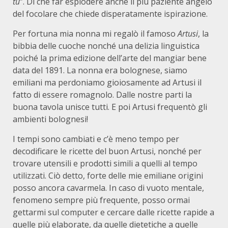
tu
”. Di che far esplodere anche il più paziente angelo
del focolare che chiede disperatamente ispirazione.
Per fortuna mia nonna mi regalò il famoso
Artusi
, la
bibbia delle cuoche nonché una delizia linguistica
poiché la prima edizione dell’arte del mangiar bene
data del 1891. La nonna era bolognese, siamo
emiliani ma perdoniamo gioiosamente ad Artusi il
fatto di essere romagnolo. Dalle nostre parti la
buona tavola unisce tutti. E poi Artusi frequentò gli
ambienti bolognesi!
I tempi sono cambiati e c’è meno tempo per
decodificare le ricette del buon Artusi, nonché per
trovare utensili e prodotti simili a quelli al tempo
utilizzati. Ciò detto, forte delle mie emiliane origini
posso ancora cavarmela. In caso di vuoto mentale,
fenomeno sempre più frequente, posso ormai
gettarmi sul computer e cercare dalle ricette rapide a
quelle più elaborate, da quelle dietetiche a quelle