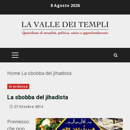
Zum
8 Agosto 2026
Inhalt
springen
PRIMÄRES
MENÜ
Home
La sbobba del jihadista
In evidenza
La sbobba del jihadista
27 Ottobre 2014
Premesso
che non