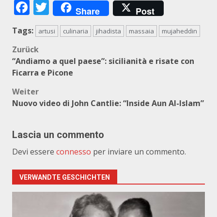
Facebook
Twitter
Share
Post
Tags:
artusi
culinaria
jihadista
massaia
mujaheddin
Beitragsnavigation
Zurück
“Andiamo a quel paese”: sicilianità e risate con
Ficarra e Picone
Weiter
Nuovo video di John Cantlie: “Inside Aun Al-Islam”
Lascia un commento
Devi essere
connesso
per inviare un commento.
VERWANDTE GESCHICHTEN