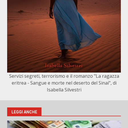
Servizi segreti, terrorismo e il romanzo "La ragazza
eritrea - Sangue e morte nel deserto del Sinai", di
Isabella Silvestri
LEGGI ANCHE