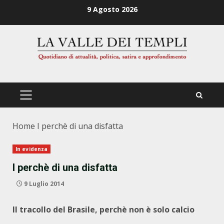
Zum
9 Agosto 2026
Inhalt
springen
PRIMÄRES
MENÜ
Home
I perchè di una disfatta
In evidenza
I perchè di una disfatta
9 Luglio 2014
Il tracollo del Brasile, perchè non è solo calcio