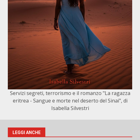
Servizi segreti, terrorismo e il romanzo "La ragazza
eritrea - Sangue e morte nel deserto del Sinai", di
Isabella Silvestri
LEGGI ANCHE