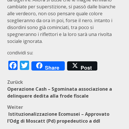
cambiate per superstizione, si passò dalle bianche
alle verdeoro, non oso pensare quale colore
sceglieranno da ora in poi, forse il nero. intanto i
disordini sono già cominciati, tra poco si
spegneranno i riflettori e la loro sarà una rivolta
sociale ignorata.
condividi su:
Facebook
Twitter
Share
Post
Beitragsnavigation
Zurück
Operazione Cash – Sgominata associazione a
delinquere dedita alla frode fiscale
Weiter
Istituzionalizzazione Ecomusei – Approvato
l’Odg di Moscatt (Pd) propedeutico a ddl