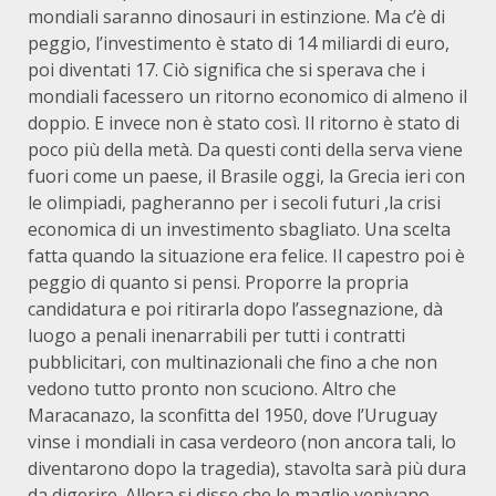
mondiali saranno dinosauri in estinzione. Ma c’è di
peggio, l’investimento è stato di 14 miliardi di euro,
poi diventati 17. Ciò significa che si sperava che i
mondiali facessero un ritorno economico di almeno il
doppio. E invece non è stato così. Il ritorno è stato di
poco più della metà. Da questi conti della serva viene
fuori come un paese, il Brasile oggi, la Grecia ieri con
le olimpiadi, pagheranno per i secoli futuri ,la crisi
economica di un investimento sbagliato. Una scelta
fatta quando la situazione era felice. Il capestro poi è
peggio di quanto si pensi. Proporre la propria
candidatura e poi ritirarla dopo l’assegnazione, dà
luogo a penali inenarrabili per tutti i contratti
pubblicitari, con multinazionali che fino a che non
vedono tutto pronto non scuciono. Altro che
Maracanazo, la sconfitta del 1950, dove l’Uruguay
vinse i mondiali in casa verdeoro (non ancora tali, lo
diventarono dopo la tragedia), stavolta sarà più dura
da digerire. Allora si disse che le maglie venivano