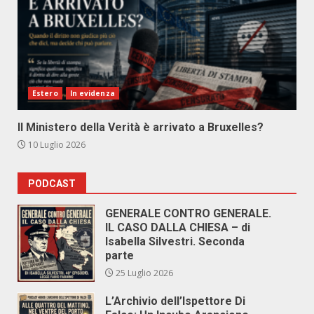
Estero
In evidenza
Il Ministero della Verità è arrivato a Bruxelles?
10 Luglio 2026
PODCAST
GENERALE CONTRO GENERALE.
IL CASO DALLA CHIESA – di
Isabella Silvestri. Seconda
parte
25 Luglio 2026
L’Archivio dell’Ispettore Di