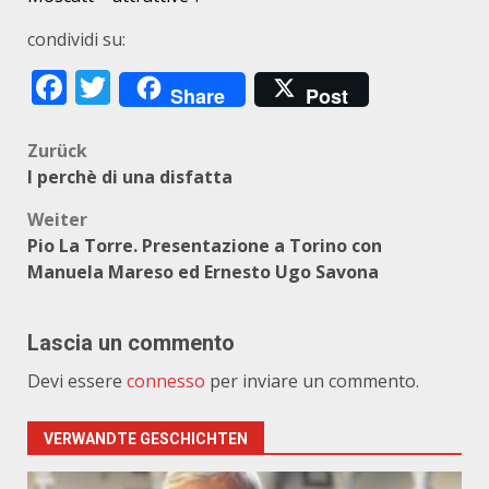
condividi su:
Facebook
Twitter
Share
Post
Beitragsnavigation
Zurück
I perchè di una disfatta
Weiter
Pio La Torre. Presentazione a Torino con
Manuela Mareso ed Ernesto Ugo Savona
Lascia un commento
Devi essere
connesso
per inviare un commento.
VERWANDTE GESCHICHTEN