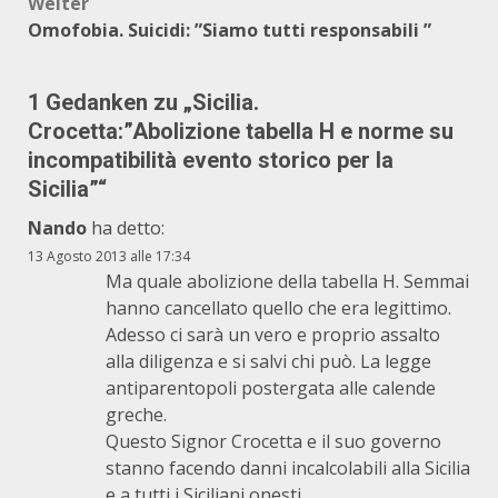
Weiter
Omofobia. Suicidi: ”Siamo tutti responsabili ”
1 Gedanken zu „
Sicilia.
Crocetta:”Abolizione tabella H e norme su
incompatibilità evento storico per la
Sicilia”
“
Nando
ha detto:
13 Agosto 2013 alle 17:34
Ma quale abolizione della tabella H. Semmai
hanno cancellato quello che era legittimo.
Adesso ci sarà un vero e proprio assalto
alla diligenza e si salvi chi può. La legge
antiparentopoli postergata alle calende
greche.
Questo Signor Crocetta e il suo governo
stanno facendo danni incalcolabili alla Sicilia
e a tutti i Siciliani onesti.