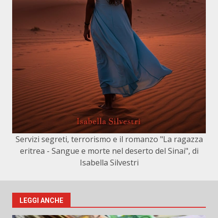
Servizi segreti, terrorismo e il romanzo "La ragazza
eritrea - Sangue e morte nel deserto del Sinai", di
Isabella Silvestri
LEGGI ANCHE