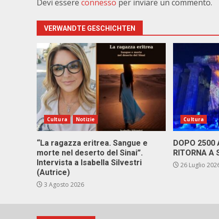
Devi essere
connesso
per inviare un commento.
VERWANDTE GESCHICHTEN
Cultura
Notizie
Cultura
“La ragazza eritrea. Sangue e
DOPO 2500
morte nel deserto del Sinai”.
RITORNA A 
Intervista a Isabella Silvestri
26 Luglio 202
(Autrice)
3 Agosto 2026