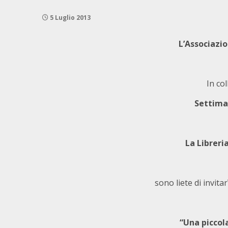
5 Luglio 2013
L’Associazi
In co
Settima
La Libreri
sono liete di invita
“Una piccol