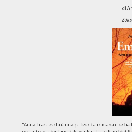
di
An
Edito
“Anna Franceschi è una poliziotta romana che ha fat
organizzata, instancabile esploratrice di archivi. S