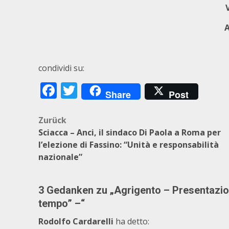
condividi su:
Facebook
Twitter
Share
Post
Beitragsnavigation
Zurück
Sciacca – Anci, il sindaco Di Paola a Roma per
l’elezione di Fassino: “Unità e responsabilità
nazionale”
3 Gedanken zu „
Agrigento – Presentazion
tempo” –
“
Rodolfo Cardarelli
ha detto: