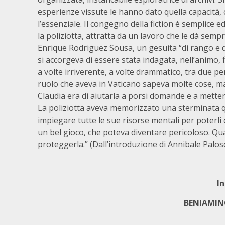
esperienze vissute le hanno dato quella capacità, 
l’essenziale. Il congegno della fiction è semplice 
la poliziotta, attratta da un lavoro che le dà sempr
Enrique Rodriguez Sousa, un gesuita “di rango e di
si accorgeva di essere stata indagata, nell’animo, f
a volte irriverente, a volte drammatico, tra due pe
ruolo che aveva in Vaticano sapeva molte cose, ma
Claudia era di aiutarla a porsi domande e a metter
La poliziotta aveva memorizzato una sterminata qua
impiegare tutte le sue risorse mentali per poterli 
un bel gioco, che poteva diventare pericoloso. Quan
proteggerla.” (Dall’introduzione di Annibale Palosc
I
BENIAMINO