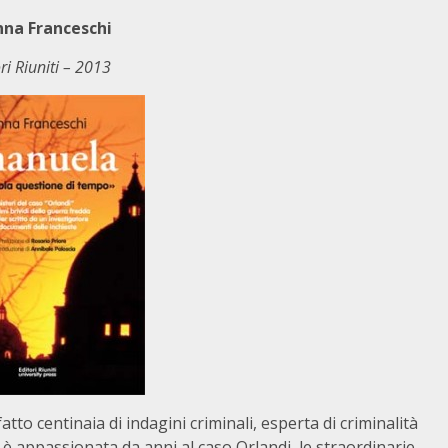
na Franceschi
ri Riuniti – 2013
to centinaia di indagini criminali, esperta di criminalità
i è appassionata da anni al caso Orlandi, le straordinarie