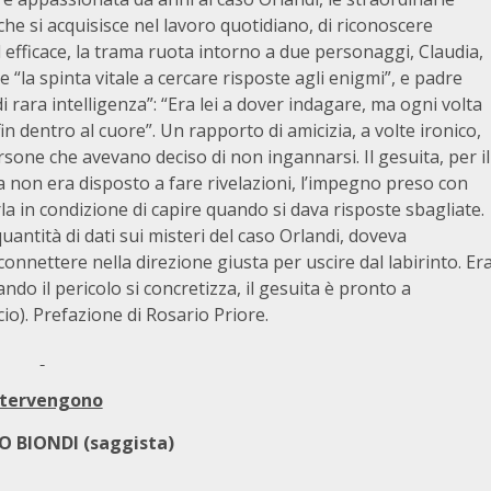
che si acquisisce nel lavoro quotidiano, di riconoscere
ed efficace, la trama ruota intorno a due personaggi, Claudia,
e “la spinta vitale a cercare risposte agli enigmi”, e padre
 rara intelligenza”: “Era lei a dover indagare, ma ogni volta
in dentro al cuore”. Un rapporto di amicizia, a volte ironico,
rsone che avevano deciso di non ingannarsi. Il gesuita, per il
 non era disposto a fare rivelazioni, l’impegno preso con
la in condizione di capire quando si dava risposte sbagliate.
ntità di dati sui misteri del caso Orlandi, doveva
connettere nella direzione giusta per uscire dal labirinto. Er
do il pericolo si concretizza, il gesuita è pronto a
io). Prefazione di Rosario Priore.
ntervengono
 BIONDI (saggista)