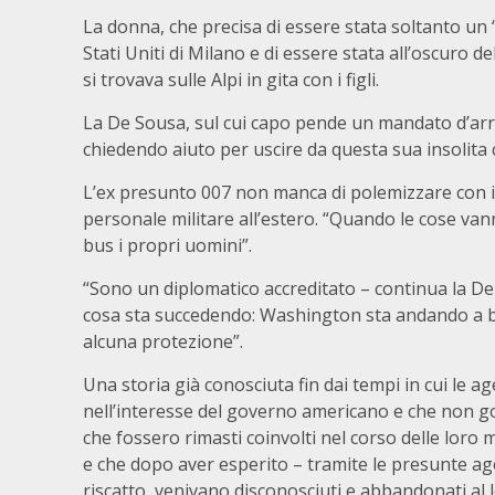
La donna, che precisa di essere stata soltanto un “
Stati Uniti di Milano e di essere stata all’oscuro 
si trovava sulle Alpi in gita con i figli.
La De Sousa, sul cui capo pende un mandato d’ar
chiedendo aiuto per uscire da questa sua insolita c
L’ex presunto 007 non manca di polemizzare con il
personale militare all’estero. “Quando le cose vanno
bus i propri uomini”.
“Sono un diplomatico accreditato – continua la D
cosa sta succedendo: Washington sta andando a bu
alcuna protezione”.
Una storia già conosciuta fin dai tempi in cui le 
nell’interesse del governo americano e che non go
che fossero rimasti coinvolti nel corso delle loro 
e che dopo aver esperito – tramite le presunte age
riscatto, venivano disconosciuti e abbandonati al 