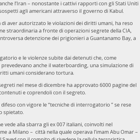
che l’Iran – nonostante i cattivi rapporti con gli Stati Uniti
spetti agli americani attraverso il governo di Kabul.
i aver autorizzato le violazioni dei diritti umani, ha reso
e straordinaria a fronte di operazioni segrete della CIA,
 controversa detenzione dei prigionieri a Guantanamo Bay, a
gatorio e le violenze subite dai detenuti che, come
, prevedevano anche il waterboarding, una simulazione di
ritti umani considerano tortura.
segreti nel mese di dicembre ha approvato 6000 pagine del
 contenuti e coprendoli con il segreto.
 difeso con vigore le “tecniche di interrogatorio ” se rese
 spietato.
e vede alla sbarra gli ex 007 italiani, coinvolti nel
ome a Milano – città nella quale operava l’imam Abu Omar –
ed con il compito di rivedere la cellula terroristica