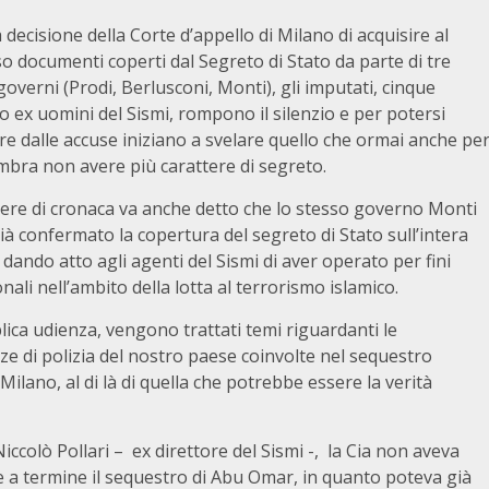
 decisione della Corte d’appello di Milano di acquisire al
o documenti coperti dal Segreto di Stato da parte di tre
governi (Prodi, Berlusconi, Monti), gli imputati, cinque
o ex uomini del Sismi, rompono il silenzio e per potersi
re dalle accuse iniziano a svelare quello che ormai anche pe
mbra non avere più carattere di segreto.
ere di cronaca va anche detto che lo stesso governo Monti
ià confermato la copertura del segreto di Stato sull’intera
 dando atto agli agenti del Sismi di aver operato per fini
onali nell’ambito della lotta al terrorismo islamico.
lica udienza, vengono trattati temi riguardanti le
rze di polizia del nostro paese coinvolte nel sequestro
Milano, al di là di quella che potrebbe essere la verità
Niccolò Pollari – ex direttore del Sismi -, la Cia non aveva
e a termine il sequestro di Abu Omar, in quanto poteva già