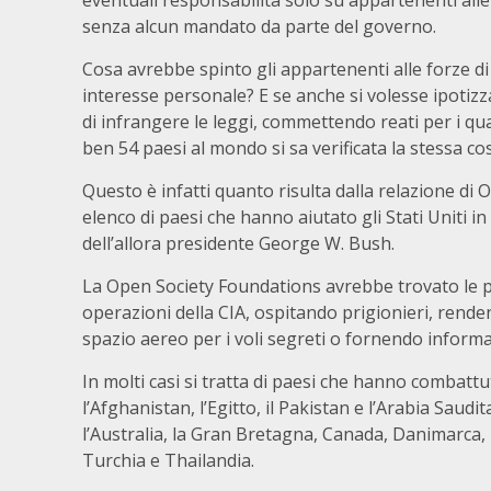
eventuali responsabilità solo su appartenenti all
senza alcun mandato da parte del governo.
Cosa avrebbe spinto gli appartenenti alle forze di 
interesse personale? E se anche si volesse ipotiz
di infrangere le leggi, commettendo reati per i qual
ben 54 paesi al mondo si sa verificata la stessa co
Questo è infatti quanto risulta dalla relazione di
elenco di paesi che hanno aiutato gli Stati Uniti i
dell’allora presidente George W. Bush.
La Open Society Foundations avrebbe trovato le p
operazioni della CIA, ospitando prigionieri, rende
spazio aereo per i voli segreti o fornendo informa
In molti casi si tratta di paesi che hanno combattut
l’Afghanistan, l’Egitto, il Pakistan e l’Arabia Saud
l’Australia, la Gran Bretagna, Canada, Danimarca, F
Turchia e Thailandia.