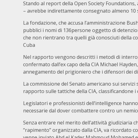
Stando al report della Open Society Foundations, an
– avrebbe indirettamente consegnato almeno 10 so
La fondazione, che accusa l’amministrazione Bush d
pubblici i nomi di 136persone oggetto di detenzion
che non rientrano tra quelli già conosciuti della
Cuba
Nel rapporto vengono descritti i metodi di interro
confermato dall’ex capo della CIA Michael Hayden
annegamento del prigioniero che i difensori dei di
La commissione del Senato americano sui servizi 
rapporto sulle tattiche della CIA, classificandone i
Legislatori e professionisti dell’intelligence hanno
necessarie dal dover combattere contro un nemico
Senza entrare nel merito dell’attività giudiziaria ch
“rapimento” organizzato dalla CIA, va ricordato c
venne inviato Abd el Kader Mahmoud Mohamed el Say