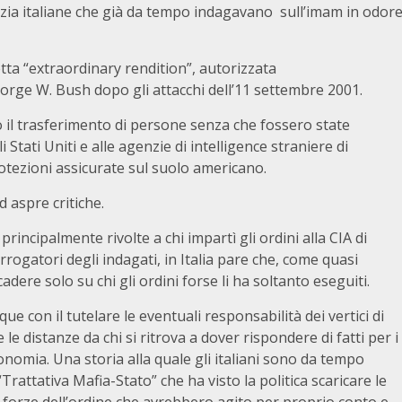
olizia italiane che già da tempo indagavano sull’imam in odor
etta “extraordinary rendition”, autorizzata
orge W. Bush dopo gli attacchi dell’11 settembre 2001.
o il trasferimento di persone senza che fossero state
Stati Uniti e alle agenzie di intelligence straniere di
rotezioni assicurate sul suolo americano.
 aspre critiche.
incipalmente rivolte a chi impartì gli ordini alla CIA di
errogatori degli indagati, in Italia pare che, come quasi
dere solo su chi gli ordini forse li ha soltanto eseguiti.
ue con il tutelare le eventuali responsabilità dei vertici di
e distanze da chi si ritrova a dover rispondere di fatti per i
tonomia. Una storia alla quale gli italiani sono da tempo
“Trattativa Mafia-Stato” che ha visto la politica scaricare le