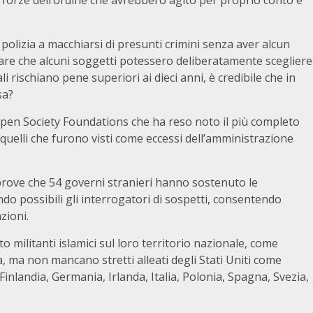
e forze dell’ordine che avrebbero agito per proprio conto e
polizia a macchiarsi di presunti crimini senza aver alcun
zare che alcuni soggetti potessero deliberatamente scegliere
i rischiano pene superiori ai dieci anni, è credibile che in
sa?
 Open Society Foundations che ha reso noto il più completo
n quelli che furono visti come eccessi dell’amministrazione
rove che 54 governi stranieri hanno sostenuto le
ndo possibili gli interrogatori di sospetti, consentendo
zioni.
o militanti islamici sul loro territorio nazionale, come
ita, ma non mancano stretti alleati degli Stati Uniti come
inlandia, Germania, Irlanda, Italia, Polonia, Spagna, Svezia,