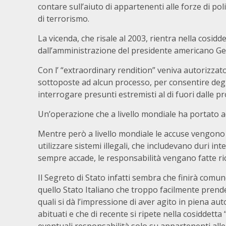
contare sull’aiuto di appartenenti alle forze di p
di terrorismo.
La vicenda, che risale al 2003, rientra nella cosidd
dall’amministrazione del presidente americano Ge
Con l’ “extraordinary rendition” veniva autorizzat
sottoposte ad alcun processo, per consentire degli 
interrogare presunti estremisti al di fuori dalle p
Un’operazione che a livello mondiale ha portato ad
Mentre però a livello mondiale le accuse vengono pr
utilizzare sistemi illegali, che includevano duri int
sempre accade, le responsabilità vengano fatte rica
Il Segreto di Stato infatti sembra che finirà comunq
quello Stato Italiano che troppo facilmente prende l
quali si dà l’impressione di aver agito in piena au
abituati e che di recente si ripete nella cosiddetta 