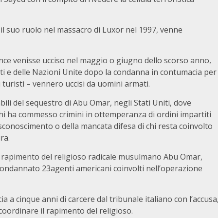
r il suo ruolo nel massacro di Luxor nel 1997, venne
gence venisse ucciso nel maggio o giugno dello scorso anno,
niti e delle Nazioni Unite dopo la condanna in contumacia per
 turisti – vennero uccisi da uomini armati.
ili del sequestro di Abu Omar, negli Stati Uniti, dove
 chi ha commesso crimini in ottemperanza di ordini impartiti
isconoscimento o della mancata difesa di chi resta coinvolto
ra.
el rapimento del religioso radicale musulmano Abu Omar,
 condannato 23agenti americani coinvolti nell’operazione
a cinque anni di carcere dal tribunale italiano con l’accusa
 coordinare il rapimento del religioso.