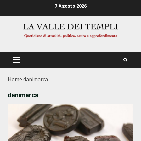
Zum
7 Agosto 2026
Inhalt
springen
PRIMÄRES
MENÜ
Home
danimarca
danimarca