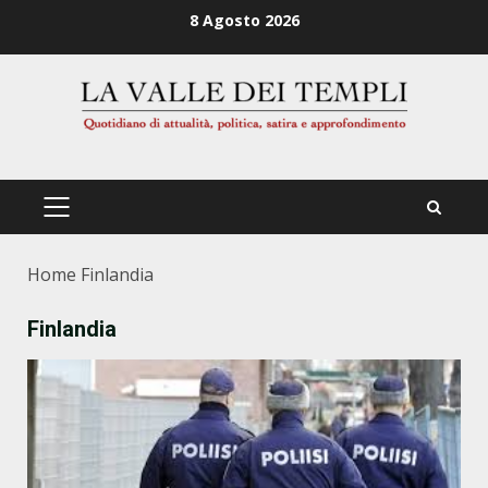
Zum
8 Agosto 2026
Inhalt
springen
PRIMÄRES
MENÜ
Home
Finlandia
Finlandia