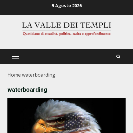
Zum
9 Agosto 2026
Inhalt
springen
PRIMÄRES
MENÜ
Home
waterboarding
waterboarding