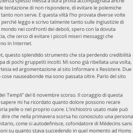
zienza spesso messa a dura prova accompagnata anche
ile tentazione di non rispondere, di evitare le polemiche
tanto non serve. E questa viltà l’ho provata diverse volte
 perché leggo e scrivo talmente tanto sulle ingiustizie di
 mondo nei confronti dei deboli, spero con la dovuta
a, che cerco di evitare i piccoli miseri messaggi che
no in Internet.
et, questo splendido strumento che sta perdendo credibilità
pa di pochi gruppetti incolti. Mi sono già ribellata una volta,
rtesia ed argomentazione al sito Informare x Resistere. Due
o cose nauseabonde ma sono passata oltre. Parlo del sito
 dei Templi” del 6 novembre scorso. Il coraggio di questa
za sapere mi ha ricordato quanto dolore possono recare
propria pelle o nel proprio cuore. L’inchiostro usato male può
i dire che nella primavera scorsa ho conosciuto una persona
itario, come si autodefinisce, cofondatore di Médecins sans
mazioni su quanto stava succedendo in quel momento ad Homs