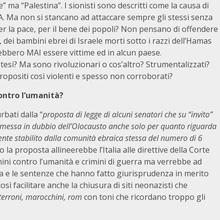
e” ma “Palestina”. I sionisti sono descritti come la causa di
USA. Ma non si stancano ad attaccare sempre gli stessi senza
per la pace, per il bene dei popoli? Non pensano di offendere
dei bambini ebrei di Israele morti sotto i razzi dell’Hamas
rebbero MAI essere vittime ed in alcun paese.
tesi? Ma sono rivoluzionari o cos’altro? Strumentalizzati?
opositi così violenti e spesso non corroborati?
contro l’umanità?
rbati dalla “
proposta di legge di alcuni senatori che su “invito”
 messa in dubbio dell’Olocausto anche solo per quanto riguarda
mente stabilito dalla comunità ebraica stessa del numero di 6
 la proposta allineerebbe l’Italia alle direttive della Corte
mini contro l’umanità e crimini di guerra ma verrebbe ad
ria e le sentenze che hanno fatto giurisprudenza in merito
così facilitare anche la chiusura di siti neonazisti che
 terroni, marocchini, rom
con toni che ricordano troppo gli