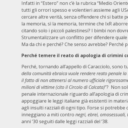
Infatti in “Estero” non c’è la rubrica “Medio Orient
tutti gli orrori spesso e volentieri assieme agli 
cercare altre verità, senza offendere chi si batte 
la memoria, sì la memoria, termine che IxR aborre, 
citando solo i piccoli palestinesi? I bimbi non dov
Strumentalizzare un conflitto per difendere quale 
Ma da chi e perché? Che senso avrebbe? Perché pr
Perché temere il reato di apologia di crimini 
Perché, tornando all’appello di Caracciolo, sono tu
della comunità ebraica vuole rendere reato penale la
il fatto di non attenersi al numero ufficiale rigorosa
milioni di vittime (cito il Circolo di Calcata)
”? Non solo
penale internazionale riguardo all’apologia di cri
appoggiare le leggi italiane già esistenti in mate
agli insulti razziali di ogni tipo. Forse si potrebbe 
inneggiano a miti contro
negri, ebrei, omosessuali,
anni ’30 seguiti dalle leggi razziali del ’38.