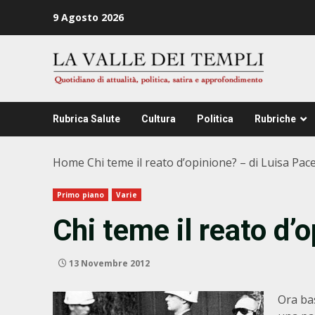
Zum
9 Agosto 2026
Inhalt
springen
Rubrica Salute
Cultura
Politica
Rubriche
Home
Chi teme il reato d’opinione? – di Luisa Pac
Primo piano
Varie
Chi teme il reato d’
13 Novembre 2012
Ora bas