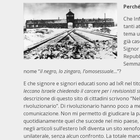
Perch
Che Inf
tanti a
tema un
già cas
Signor 
Repubbl
Semmai 
nome “
il negro, lo zingaro, l’omosessuale…
”?
E che signore e signori educati sono ad IxR nel tito
leccano Israele chiedendo il carcere per i revisionisti st
descrizione di questo sito di cittadini scrivono “Ne
rivoluzionario”. Di rivoluzionario hanno poco a m
comunicazione. Non mi permetto di giudicare la part
quotidianamente quel che succede nel mio paese, mi
negli articoli sull’estero IxR diventa un sito xen
unilaterale, senza alcun confronto. La totale man