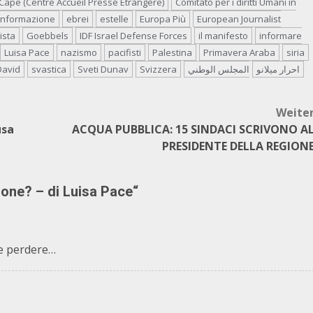
Cape (Centre Accueil Presse Etrangère)
Comitato per i diritti Umani in
informazione
ebrei
estelle
Europa Più
European Journalist
ista
Goebbels
IDF Israel Defense Forces
il manifesto
informare
Luisa Pace
nazismo
pacifisti
Palestina
Primavera Araba
siria
 David
svastica
Sveti Dunav
Svizzera
المجلس الوطني
احرار ميلانو
Weite
usa
ACQUA PUBBLICA: 15 SINDACI SCRIVONO A
PRESIDENTE DELLA REGION
nione? – di Luisa Pace
“
te perdere…