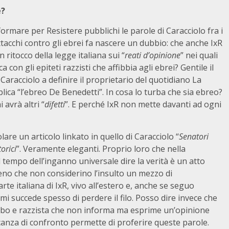
é?
ormare per Resistere pubblichi le parole di Caracciolo fra i
ttacchi contro gli ebrei fa nascere un dubbio: che anche IxR
 ritocco della legge italiana sui “
reati d’opinione
” nei quali
ca con gli epiteti razzisti che affibbia agli ebrei? Gentile il
Caracciolo a definire il proprietario del quotidiano La
ica “l’ebreo De Benedetti”. In cosa lo turba che sia ebreo?
avrà altri “
difetti
”. E perché IxR non mette davanti ad ogni
lare un articolo linkato in quello di Caracciolo “
Senatori
orici
”. Veramente eleganti. Proprio loro che nella
l tempo dell’inganno universale dire la verità è un atto
eno che non considerino l’insulto un mezzo di
e italiana di IxR, vivo all’estero e, anche se seguo
 succede spesso di perdere il filo. Posso dire invece che
ofobo e razzista che non informa ma esprime un’opinione
canza di confronto permette di proferire queste parole.