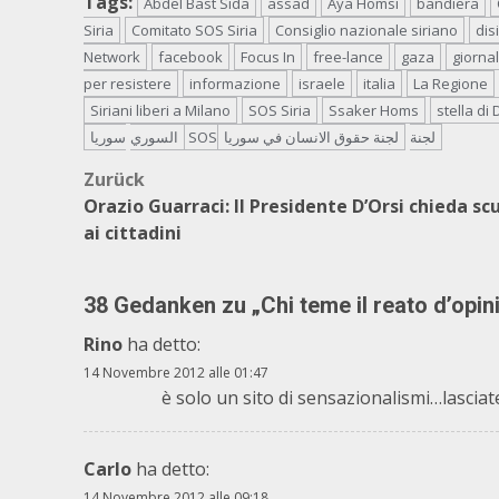
Tags:
Abdel Bast Sida
assad
Aya Homsi
bandiera
Siria
Comitato SOS Siria
Consiglio nazionale siriano
dis
Network
facebook
Focus In
free-lance
gaza
giornal
per resistere
informazione
israele
italia
La Regione
Siriani liberi a Milano
SOS Siria
Ssaker Homs
stella di
سوريا SOSلجنة
لجنة حقوق الانسان في سوريا
السوري
Beitragsnavigation
Zurück
Orazio Guarraci: Il Presidente D’Orsi chieda sc
ai cittadini
38 Gedanken zu „
Chi teme il reato d’opi
Rino
ha detto:
14 Novembre 2012 alle 01:47
è solo un sito di sensazionalismi…lascia
Carlo
ha detto:
14 Novembre 2012 alle 09:18