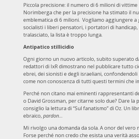
Piccola precisione: il numero di 6 milioni di vittime
Norimberga che per la precisione ha stimato il num
emblematica di 6 milioni. Vogliamo aggiungere a gi
socialisti i liberi pensatori, i portatori di handicap,
tralasciato, la lista è troppo lunga.
Antipatico stillicidio
Ogni giorno un nuovo articolo, subito superato da 
redattori di IxR dimostrano nel pubblicare tutto c
ebrei, dei sionisti e degli israeliani, confondendol
come non conoscenza di tutti questi termini che 
Perché non citano mai eminenti rappresentanti de
o David Grossman, per citarne solo due? Dare la p
consiglio la lettura di “Sul fanatismo” di Oz. Un
ebraico,
pardon
…
Mi rivolgo una domanda da sola. A onor del vero m
Forse perché non credo che esista una verità asso