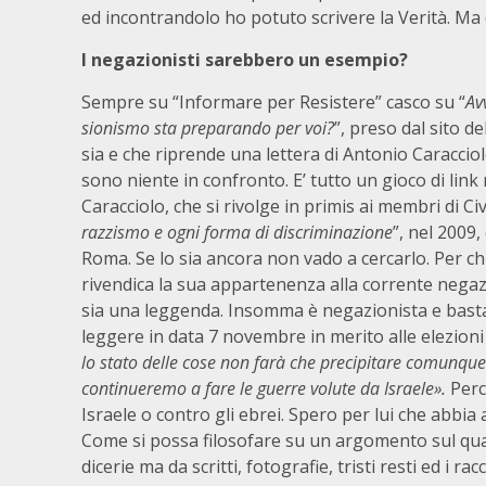
ed incontrandolo ho potuto scrivere la Verità. Ma 
I negazionisti sarebbero un esempio?
Sempre su “Informare per Resistere” casco su “
Av
sionismo sta preparando per voi?
”, preso dal sito d
sia e che riprende una lettera di Antonio Caraccio
sono niente in confronto. E’ tutto un gioco di link 
Caracciolo, che si rivolge in primis ai membri di Ci
razzismo e ogni forma di discriminazione
”, nel 2009
Roma. Se lo sia ancora non vado a cercarlo. Per chi 
rivendica la sua appartenenza alla corrente negaz
sia una leggenda. Insomma è negazionista e basta.
leggere in data 7 novembre in merito alle elezion
lo stato delle cose non farà che precipitare comunque
continueremo a fare le guerre volute da Israele».
Perc
Israele o contro gli ebrei. Spero per lui che abbia
Come si possa filosofare su un argomento sul qu
dicerie ma da scritti, fotografie, tristi resti ed i 