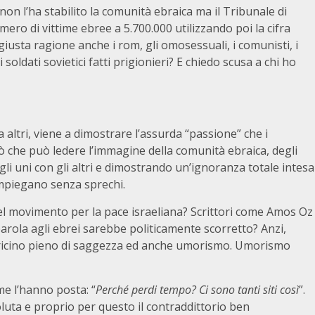
 non l’ha stabilito la comunità ebraica ma il Tribunale di
ero di vittime ebree a 5.700.000 utilizzando poi la cifra
usta ragione anche i rom, gli omosessuali, i comunisti, i
 i soldati sovietici fatti prigionieri? E chiedo scusa a chi ho
altri, viene a dimostrare l’assurda “passione” che i
iò che può ledere l’immagine della comunità ebraica, degli
i gli uni con gli altri e dimostrando un’ignoranza totale intesa
impiegano senza sprechi.
l movimento per la pace israeliana? Scrittori come Amos Oz
arola agli ebrei sarebbe politicamente scorretto? Anzi,
 libricino pieno di saggezza ed anche umorismo. Umorismo
e l’hanno posta: “
Perché perdi tempo? Ci sono tanti siti così
”.
luta e proprio per questo il contraddittorio ben