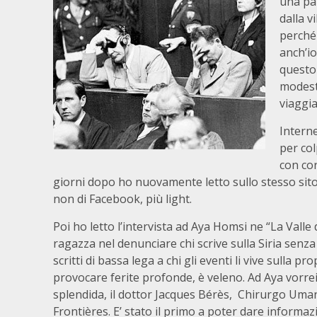
una pa
dalla v
perché 
anch’io
questo
modesti
viaggia
Intern
per col
con co
giorni dopo ho nuovamente letto sullo stesso sit
non di Facebook, più light.
Poi ho letto l’intervista ad Aya Homsi ne “La Valle
ragazza nel denunciare chi scrive sulla Siria sen
scritti di bassa lega a chi gli eventi li vive sulla 
provocare ferite profonde, è veleno. Ad Aya vorre
splendida, il dottor Jacques Bérès, Chirurgo Uman
Frontières. E’ stato il primo a poter dare infor