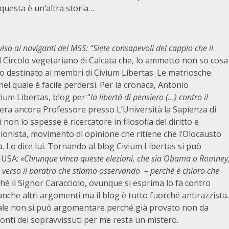
questa è un’altra storia…
viso ai naviganti del M5S: “Siete consapevoli del cappio che il
el Circolo vegetariano di Calcata che, lo ammetto non so cosa
lo destinato ai membri di Civium Libertas. Le matriosche
nel quale è facile perdersi. Per la cronaca, Antonio
vium Libertas, blog per “
la libertà di pensiero (…)
contro il
, era ancora Professore presso L’Università la Sapienza di
non lo sapesse è ricercatore in filosofia del diritto e
ionista, movimento di opinione che ritiene che l’Olocausto
 Lo dice lui. Tornando al blog Civium Libertas si può
i USA:
«Chiunque vinca queste elezioni, che sia Obama o Romney
 verso il baratro che stiamo osservando – perché è chiaro che
hé il Signor Caracciolo, ovunque si esprima lo fa contro
 anche altri argomenti ma il blog è tutto fuorché antirazzista.
ale non si può argomentare perché già provato non da
racconti dei sopravvissuti per me resta un mistero.