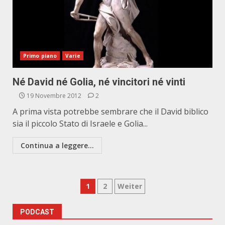
Primo piano
Varie
Né David né Golia, né vincitori né vinti
19 Novembre 2012
2
A prima vista potrebbe sembrare che il David biblico
sia il piccolo Stato di Israele e Golia...
Continua a leggere...
Paginazione
1
2
Weiter
degli
PODCAST