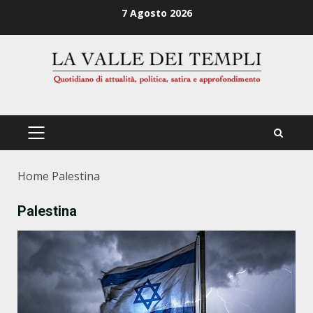
Zum
7 Agosto 2026
Inhalt
springen
PRIMÄRES
MENÜ
Home
Palestina
Palestina