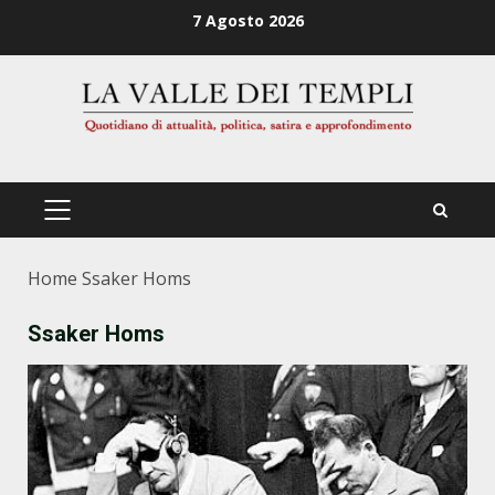
Zum
7 Agosto 2026
Inhalt
springen
PRIMÄRES
MENÜ
Home
Ssaker Homs
Ssaker Homs