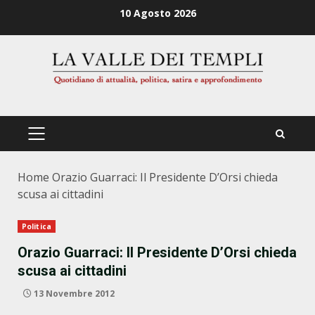
Zum
10 Agosto 2026
Inhalt
springen
PRIMÄRES
MENÜ
Home
Orazio Guarraci: Il Presidente D’Orsi chieda
scusa ai cittadini
Politica
Orazio Guarraci: Il Presidente D’Orsi chieda
scusa ai cittadini
13 Novembre 2012