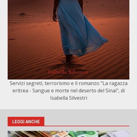
Servizi segreti, terrorismo e il romanzo "La ragazza
eritrea - Sangue e morte nel deserto del Sinai", di
Isabella Silvestri
LEGGI ANCHE