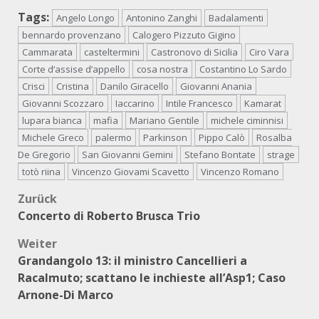
Tags:
Angelo Longo
Antonino Zanghi
Badalamenti
bennardo provenzano
Calogero Pizzuto Gigino
Cammarata
casteltermini
Castronovo di Sicilia
Ciro Vara
Corte d’assise d’appello
cosa nostra
Costantino Lo Sardo
Crisci
Cristina
Danilo Giracello
Giovanni Anania
Giovanni Scozzaro
Iaccarino
Intile Francesco
Kamarat
lupara bianca
mafia
Mariano Gentile
michele ciminnisi
Michele Greco
palermo
Parkinson
Pippo Calò
Rosalba
De Gregorio
San Giovanni Gemini
Stefano Bontate
strage
totò riina
Vincenzo Giovami Scavetto
Vincenzo Romano
Beitragsnavigation
Zurück
Concerto di Roberto Brusca Trio
Weiter
Grandangolo 13: il ministro Cancellieri a
Racalmuto; scattano le inchieste all’Asp1; Caso
Arnone-Di Marco