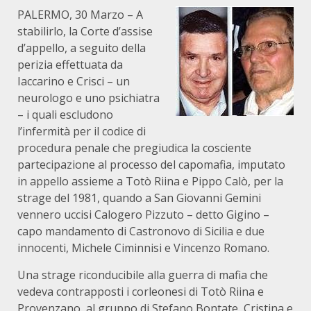
PALERMO, 30 Marzo – A
stabilirlo, la Corte d’assise
d’appello, a seguito della
perizia effettuata da
Iaccarino e Crisci – un
neurologo e uno psichiatra
– i quali escludono
l’infermità per il codice di
procedura penale che pregiudica la cosciente
partecipazione al processo del capomafia, imputato
in appello assieme a Totò Riina e Pippo Calò, per la
strage del 1981, quando a San Giovanni Gemini
vennero uccisi Calogero Pizzuto – detto Gigino –
capo mandamento di Castronovo di Sicilia e due
innocenti, Michele Ciminnisi e Vincenzo Romano.
Una strage riconducibile alla guerra di mafia che
vedeva contrapposti i corleonesi di Totò Riina e
Provenzano, al gruppo di Stefano Bontate, Cristina e