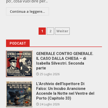
po’, cosa vuol dire per...
Continua a leggere...
Paginazione
1
2
Weiter
degli
PODCAST
articoli
GENERALE CONTRO GENERALE.
IL CASO DALLA CHIESA – di
Isabella Silvestri. Seconda
parte
25 Luglio 2026
L’Archivio dell’Ispettore Di
Falco: Un Incubo Arancione
Accende la Notte nel Ventre del
Porto (Capitolo 33)
24 Luglio 2026