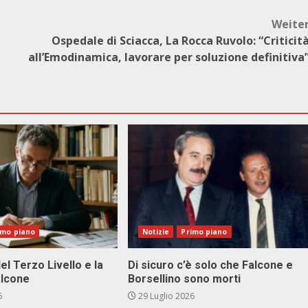
Weite
Ospedale di Sciacca, La Rocca Ruvolo: “Criticit
all’Emodinamica, lavorare per soluzione definitiva
imo piano
Notizie
Primo piano
el Terzo Livello e la
Di sicuro c’è solo che Falcone e
alcone
Borsellino sono morti
6
29 Luglio 2026