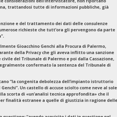
e le considerazioni dell’intervistatore, non riportano
na, trattandosi tutte di informazioni pubbliche, già
tenzione e del trattamento dei dati delle consulenze
numerose richieste che tutt’ora gli pervengono da parte
”.
almente Gioacchino Genchi alla Procura di Palermo,
ante della Privacy che gli aveva inflitto una sanzione
 civile del Tribunale di Palermo e poi dalla Cassazione,
integralmente confermato la sentenza del Tribunale di
cano “la congenita debolezza dell’impianto istruttorio
l Genchi”. Un castello di accuse sciolto come neve al sole
a scorta di «un’analisi tecnica approfondita» che il
r finalità estranee a quelle di giustizia in ragione dell
a questione: “avendo acquisito i dati in questione nel