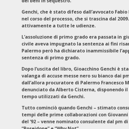
dei beni in sequestro.
Genchi, che è stato difeso dall’avvocato Fabio 
nel corso del processo, che si trascina dal 2009
attivamente a tutte le udienze.
L’assoluzione di primo grado era passata in giu
civile aveva impugnato la sentenza ai fini risar
Palermo però ha dichiarato inammissibile l’ap
sentenza di primo grado.
Dopo l’uscita del libro, Gioacchino Genchi è st
valanga di accuse messe nero su bianco dai pm
dall’allora procuratore di Palermo Francesco
denunciato da Alberto Cisterna, disponendo il s
tempo utilizzati da Genchi.
Tutto cominciò quando Genchi – stimato consul
tempi delle prime collaborazioni con Giovanni 
del ‘92 – venne nominato consulente dal pm di 
“Poseidone” e “Why Not”.