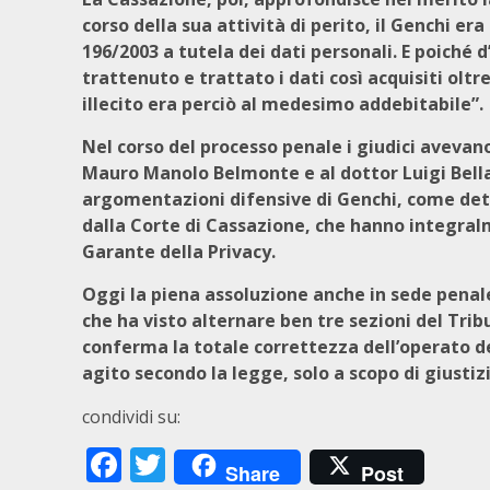
corso della sua attività di perito, il Genchi er
196/2003 a tutela dei dati personali. E poiché d
trattenuto e trattato i dati così acquisiti oltr
illecito era perciò al medesimo addebitabile”.
Nel corso del processo penale i giudici avevan
Mauro Manolo Belmonte e al dottor Luigi Bella
argomentazioni difensive di Genchi, come dett
dalla Corte di Cassazione, che hanno integralm
Garante della Privacy.
Oggi la piena assoluzione anche in sede penale,
che ha visto alternare ben tre sezioni del Trib
conferma la totale correttezza dell’operato d
agito secondo la legge, solo a scopo di giustiz
condividi su:
Facebook
Twitter
Share
Post