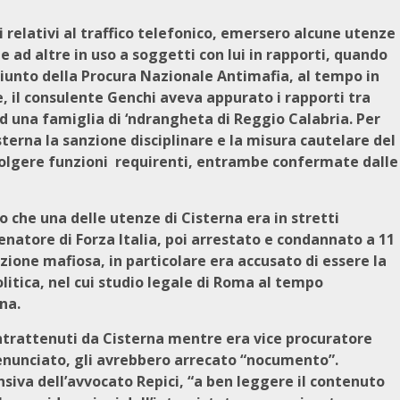
ti relativi al traffico telefonico, emersero alcune utenze
e ad altre in uso a soggetti con lui in rapporti, quando
giunto della Procura Nazionale Antimafia, al tempo in
e, il consulente Genchi aveva appurato i rapporti tra
d una famiglia di ‘ndrangheta di Reggio Calabria. Per
sterna la sanzione disciplinare e la misura cautelare del
 svolgere funzioni requirenti, entrambe confermate dalle
 che una delle utenze di Cisterna era in stretti
senatore di Forza Italia, poi arrestato e condannato a 11
zione mafiosa, in particolare era accusato di essere la
olitica, nel cui studio legale di Roma al tempo
na.
 intrattenuti da Cisterna mentre era vice procuratore
nunciato, gli avrebbero arrecato “nocumento”.
iva dell’avvocato Repici, “a ben leggere il contenuto