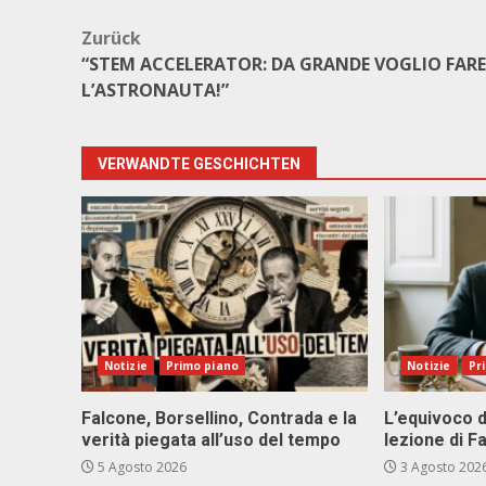
Beitragsnavigation
Zurück
“STEM ACCELERATOR: DA GRANDE VOGLIO FARE
L’ASTRONAUTA!”
VERWANDTE GESCHICHTEN
Notizie
Primo piano
Notizie
Pr
Falcone, Borsellino, Contrada e la
L’equivoco d
verità piegata all’uso del tempo
lezione di F
5 Agosto 2026
3 Agosto 202