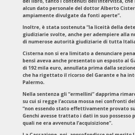
del libro, tanto i contenuti dell’intervista, ch
alcun dato personale del dottor Alberto Cister
ampiamente divulgate da fonti aperte”.
Inoltre, è stata sostenuta “la liceità della de
giudiziarie svolte, anche per adempiere alla 
di numerose autorità giudiziarie di tutta Italia
Cisterna non si era limitato a denunciare pen
bensì aveva anche presentato un esposto al Gar
di 192 mila euro, annullata prima dalla sezione
che ha rigettato il ricorso del Garante e ha 
Palermo.
Nella sentenza gli “ermellini” dapprima rimar
su cui si regge l’accusa mossa nei confronti de
“non essendo stato effettivamente provato sull
Genchi avesse trattato i dati in suo possesso pe
quali ne era avvenuta l’acquisizione”.
La Cassazione, poi, approfondisce nel merito l