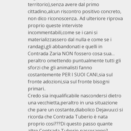
territorio),senza avere dal primo
cittadino,alcun riscontro positivo concreto,
non dico riconoscenza.. Ad ulteriore riprova
proprio queste interviste
incommentabili,come se i cani si
materializzassero dal nulla e come se i
randagi,gli abbandonati e quelli in
Contrada Zaria NON fossero cosa sua…
peraltro omettendo puntualmente tutti gli
sforzi che gli animalisti fanno
costantemente PER I SUOI CANI,sia sul
fronte adozioni,sia sul fronte bisogni
primari..
Credo sia inqualificabile nascondersi dietro
una vecchietta,peraltro in una situazione
che pare un costante,diabolico Dejavuu:ci si
ricorda che Contrada Tuberio è nata
proprio cosi???Di questo passo quante
altre Contrada Tuberio nasceranno?