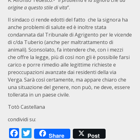
R. Alfonso Tedesco:- “
Il problema è la signora che da
origine a questo stile di vita
”.
Il sindaco ci rende edotti del fatto che la signora ha
anche problemi di salute ed è inoltre stata
condannata dal Tribunale di Agrigento per le vicende
di c/da Tuberio (anche per maltrattamento di
animali). Sconsolato, fa intendere che, con i mezzi
che offre la legge, più di così non gli è possibile farsi
carico e porre rimedio alle legittime richieste e
preoccupazioni avanzate dai residenti della via
Verga. Sarà così certamente, ma appare chiaro che
una situazione del genere, non può, ne deve, essere
tollerata in un paese civile.
Totò Castellana
condividi su:
Facebook
Twitter
Share
Post