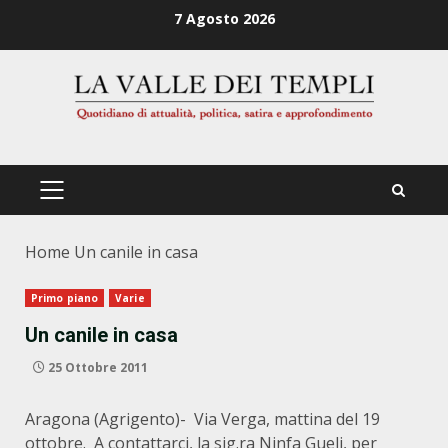
Zum
7 Agosto 2026
Inhalt
springen
PRIMÄRES
MENÜ
Home
Un canile in casa
Primo piano
Varie
Un canile in casa
25 Ottobre 2011
Aragona (Agrigento)- Via Verga, mattina del 19
ottobre. A contattarci, la sig.ra Ninfa Gueli, per