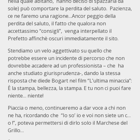
nella quale abitano, hanno deciso di spazzarla da
sole) può comportare la perdita del saluto. Pazienza,
ce ne faremo una ragione…Ancor peggio della
perdita del saluto, il fatto che qualora non
accettassimo “consigli”, venga interpellato il
Prefetto affinchè oscuri immediatamente il sito.
Stendiamo un velo aggettivato su quello che
potrebbe essere un incidente di percorso che non
dovrebbe accadere ad un professionista – che ha
anche studiato giurisprudenza-, dando la stessa
risposta che diede Bogart nel film “L’ultima minaccia”:
È la stampa, bellezza, la stampa. E tu non ci puoi fare
niente… niente!
Piaccia o meno, continueremo a dar voce a chi non
ne ha, ricordando che “Io so’ io e voi non siete un c…
o !”, poteva permettersi di dirlo solo il Marchese del
Grillo…