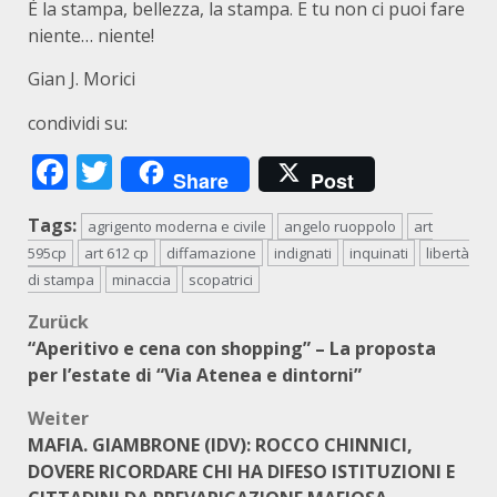
È la stampa, bellezza, la stampa. E tu non ci puoi fare
niente… niente!
Gian J. Morici
condividi su:
Facebook
Twitter
Share
Post
Tags:
agrigento moderna e civile
angelo ruoppolo
art
595cp
art 612 cp
diffamazione
indignati
inquinati
libertà
di stampa
minaccia
scopatrici
Beitragsnavigation
Zurück
“Aperitivo e cena con shopping” – La proposta
per l’estate di “Via Atenea e dintorni”
Weiter
MAFIA. GIAMBRONE (IDV): ROCCO CHINNICI,
DOVERE RICORDARE CHI HA DIFESO ISTITUZIONI E