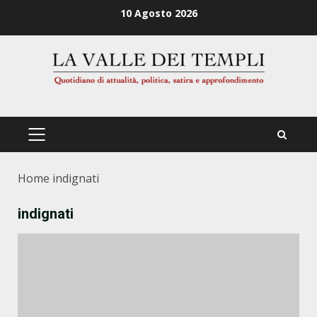
Zum
10 Agosto 2026
Inhalt
springen
PRIMÄRES
MENÜ
Home
indignati
indignati