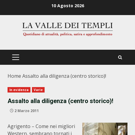
Zum
10 Agosto 2026
Inhalt
springen
PRIMÄRES
MENÜ
Home
Assalto alla diligenza (centro storico)!
In evidenza
Varie
Assalto alla diligenza (centro storico)!
2 Marzo 2011
Agrigento – Come nei migliori
Western, sembrano tornati i