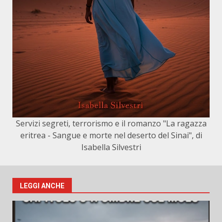
Servizi segreti, terrorismo e il romanzo "La ragazza
eritrea - Sangue e morte nel deserto del Sinai", di
Isabella Silvestri
LEGGI ANCHE