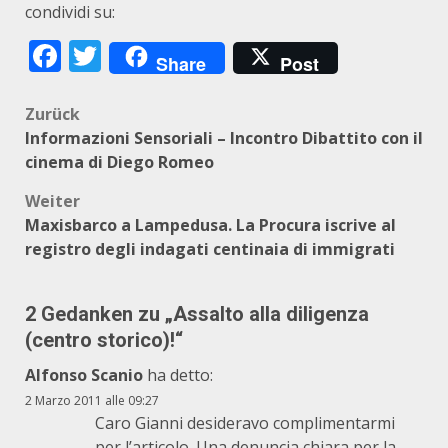
condividi su:
Facebook
Twitter
Share
Post
Beitragsnavigation
Zurück
Informazioni Sensoriali – Incontro Dibattito con il
cinema di Diego Romeo
Weiter
Maxisbarco a Lampedusa. La Procura iscrive al
registro degli indagati centinaia di immigrati
2 Gedanken zu „
Assalto alla diligenza
(centro storico)!
“
Alfonso Scanio
ha detto:
2 Marzo 2011 alle 09:27
Caro Gianni desideravo complimentarmi
per l’articolo. Una denuncia chiara per la