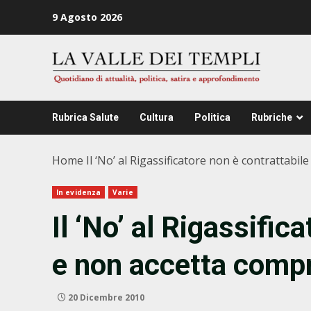
Zum
9 Agosto 2026
Inhalt
springen
Rubrica Salute
Cultura
Politica
Rubriche
Home
Il ‘No’ al Rigassificatore non è contrattabi
In evidenza
Varie
Il ‘No’ al Rigassific
e non accetta comp
20 Dicembre 2010