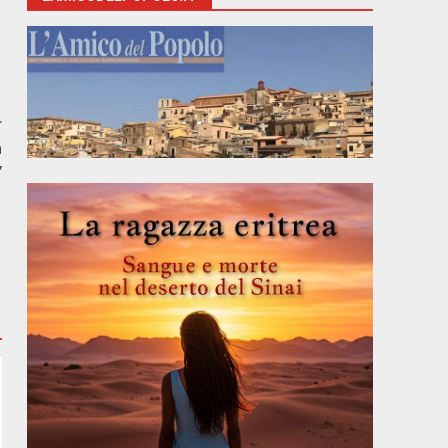
r
a
”