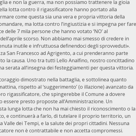
ia e non la guerra, ma non possiamo trattenere la gioia
la lotta contro il rigassificatore hanno portato alla
ermare come questa sia una vera e propria vittoria della
comandare, ma lotta contro l’ingiustizia e si impegna per far
avoce delle 7 mila persone che hanno votato ‘NO’ al
 dell’aprile scorso. Non abbiamo mai smesso di credere in
enuta inutile e infruttuosa definendoci degli sprovveduti».
za San Francesco ad Agrigento, a cui prenderanno parte
ato la causa. Uno tra tutti Lello Analfino, nostro concittadino
na serata all’insegna dei festeggiamenti per questa vittoria.
l coraggio dimostrato nella battaglia, e sottolinea quanto
mattina, rispetto al ‘suggerimento’ (o illazione) avanzato da
i pro rigassificatore, che spingerebbe il Comune a dovere
o essere presto proposte all’Amministrazione. Un
sta lunga lotta che non ha mai chiesto il riconoscimento o la
, e continuerà a farlo, di tutelare il proprio territorio, un
a Valle dei Tempi, e la salute dei propri cittadini. Nessuna
ficatore non è contrattabile e non accetta compromessi.