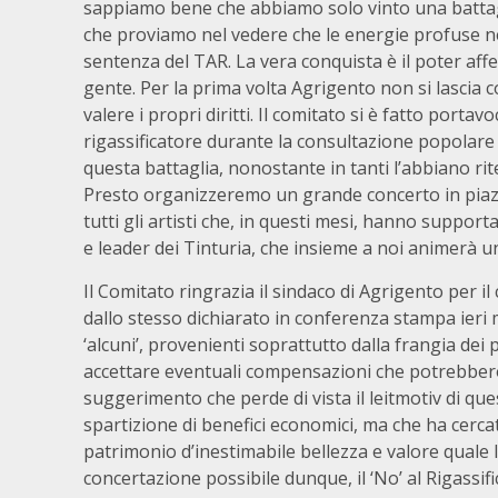
sappiamo bene che abbiamo solo vinto una battagl
che proviamo nel vedere che le energie profuse nel
sentenza del TAR. La vera conquista è il poter aff
gente. Per la prima volta Agrigento non si lascia 
valere i propri diritti. Il comitato si è fatto port
rigassificatore durante la consultazione popolare
questa battaglia, nonostante in tanti l’abbiano rit
Presto organizzeremo un grande concerto in piaz
tutti gli artisti che, in questi mesi, hanno support
e leader dei Tinturia, che insieme a noi animerà u
Il Comitato ringrazia il sindaco di Agrigento per i
dallo stesso dichiarato in conferenza stampa ieri 
‘alcuni’, provenienti soprattutto dalla frangia de
accettare eventuali compensazioni che potrebber
suggerimento che perde di vista il leitmotiv di que
spartizione di benefici economici, ma che ha cercato
patrimonio d’inestimabile bellezza e valore quale l
concertazione possibile dunque, il ‘No’ al Rigassi