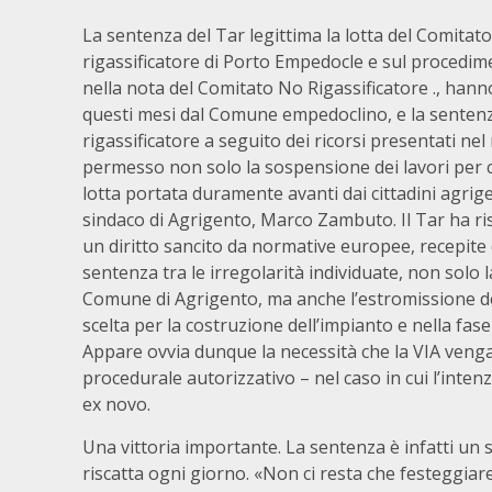
La sentenza del Tar legittima la lotta del Comitato.
rigassificatore di Porto Empedocle e sul procedime
nella nota del Comitato No Rigassificatore ., hanno
questi mesi dal Comune empedoclino, e la sentenza
rigassificatore a seguito dei ricorsi presentati n
permesso non solo la sospensione dei lavori per co
lotta portata duramente avanti dai cittadini agrig
sindaco di Agrigento, Marco Zambuto. Il Tar ha rist
un diritto sancito da normative europee, recepite 
sentenza tra le irregolarità individuate, non solo 
Comune di Agrigento, ma anche l’estromissione del
scelta per la costruzione dell’impianto e nella fas
Appare ovvia dunque la necessità che la VIA venga 
procedurale autorizzativo – nel caso in cui l’inten
ex novo.
Una vittoria importante. La sentenza è infatti un s
riscatta ogni giorno. «Non ci resta che festeggiare