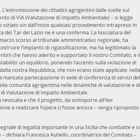
 L’estromissione dei cittadini agrigentini dalle scelte sul
nto di VIA (Valutazione di Impatto Ambientale) – si legge
 viziato sin dall’inizio qualsiasi procedimento intrapreso in
 del Tar del Lazio ne è una conferma. La bocciatura del
el marzo scorso al tribunale amministrativo regionale, ha
struire l’impianto di rigassificazione, ma ha legittimato la
entini che hanno aderito e supportato il nostro Comitato, e i
abilito un equilibrio, ponendo l’accento sulla violazione di
dalla nostra Repubblica, che non erano state applicate: nell
la mancata partecipazione in sede di conferenza di servizi del
la comunità agrigentina nelle dinamiche di valutazione e di
e di Valutazione di Impatto Ambientale.
revocata e che il progetto, da sottoporre all’iter
zione a realizzare l’opera ci fosse ancora – venga riproposto
egnale di legalità importante in una Sicilia che combatte e si
 – dichiara Francesca Autiello, coordinatrice del Comitato –