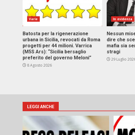
Varie
In evidenza
Batosta per la rigenerazione
Nessun miser
urbana in Sicilia, revocati da Roma
dire che sce
progetti per 44 milioni. Varrica
mafia sia se
(M5S Ars): “Sicilia bersaglio
stragi
preferito del governo Meloni”
29 Luglio 202
8 Agosto 2026
LEGGI ANCHE