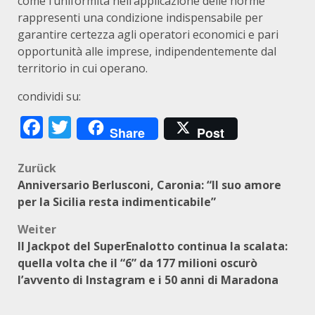
come l’uniformità nell’applicazione delle norme
rappresenti una condizione indispensabile per
garantire certezza agli operatori economici e pari
opportunità alle imprese, indipendentemente dal
territorio in cui operano.
condividi su:
Facebook
Twitter
Share
Post
Beitragsnavigation
Zurück
Anniversario Berlusconi, Caronia: “Il suo amore
per la Sicilia resta indimenticabile”
Weiter
Il Jackpot del SuperEnalotto continua la scalata:
quella volta che il “6” da 177 milioni oscurò
l’avvento di Instagram e i 50 anni di Maradona