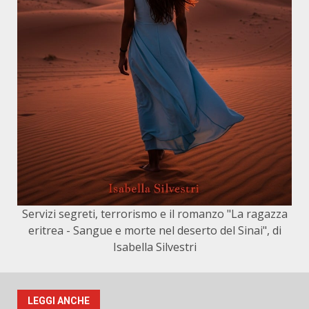
Servizi segreti, terrorismo e il romanzo "La ragazza
eritrea - Sangue e morte nel deserto del Sinai", di
Isabella Silvestri
LEGGI ANCHE