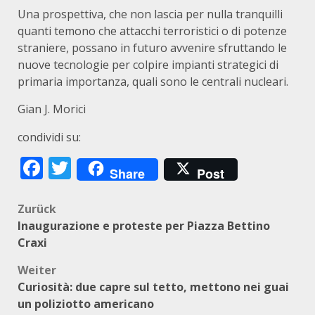
Una prospettiva, che non lascia per nulla tranquilli
quanti temono che attacchi terroristici o di potenze
straniere, possano in futuro avvenire sfruttando le
nuove tecnologie per colpire impianti strategici di
primaria importanza, quali sono le centrali nucleari.
Gian J. Morici
condividi su:
Facebook
Twitter
Share
Post
Beitragsnavigation
Zurück
Inaugurazione e proteste per Piazza Bettino
Craxi
Weiter
Curiosità: due capre sul tetto, mettono nei guai
un poliziotto americano