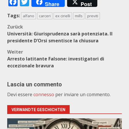
Facebook
Twitter
Share
Post
Tags:
alfano
carceri
ex cirielli
mills
previti
Beitragsnavigation
Zurück
Università: Giurisprudenza sarà potenziata. Il
presidente D’Orsi smentisce la chiusura
Weiter
Arresto latitante Falsone: investigatori di
eccezionale bravura
Lascia un commento
Devi essere
connesso
per inviare un commento.
VERWANDTE GESCHICHTEN