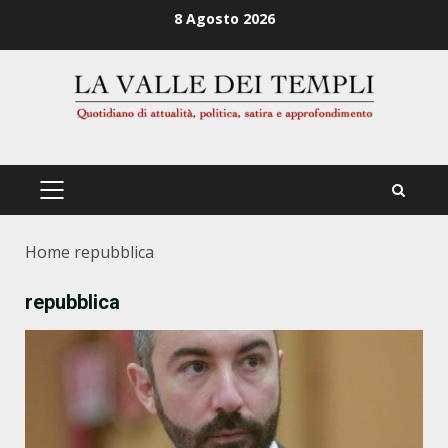
Zum
8 Agosto 2026
Inhalt
springen
PRIMÄRES
MENÜ
Home
repubblica
repubblica