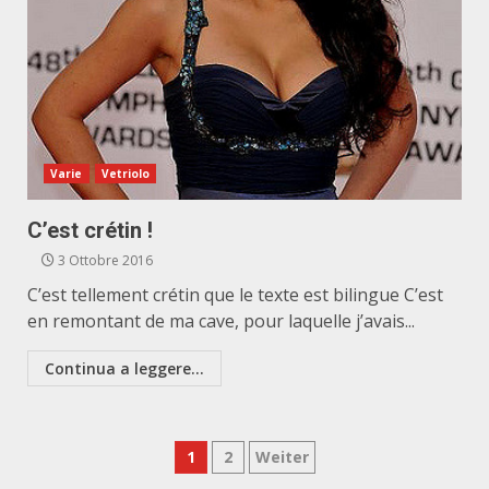
Varie
Vetriolo
C’est crétin !
3 Ottobre 2016
C’est tellement crétin que le texte est bilingue C’est
en remontant de ma cave, pour laquelle j’avais...
Continua a leggere...
Paginazione
1
2
Weiter