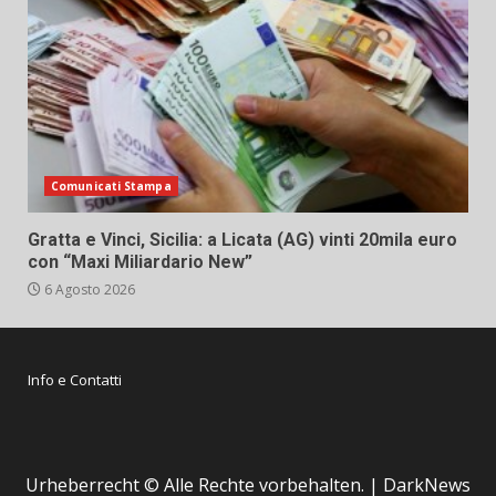
Comunicati Stampa
Gratta e Vinci, Sicilia: a Licata (AG) vinti 20mila euro
con “Maxi Miliardario New”
6 Agosto 2026
Info e Contatti
Urheberrecht © Alle Rechte vorbehalten.
|
DarkNews