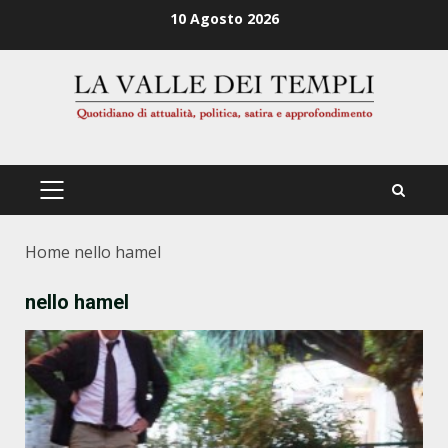
Zum
10 Agosto 2026
Inhalt
springen
PRIMÄRES
MENÜ
Home
nello hamel
nello hamel