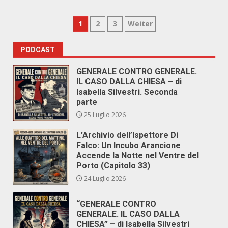
Paginazione
1
2
3
Weiter
degli
PODCAST
articoli
GENERALE CONTRO GENERALE.
IL CASO DALLA CHIESA – di
Isabella Silvestri. Seconda
parte
25 Luglio 2026
L’Archivio dell’Ispettore Di
Falco: Un Incubo Arancione
Accende la Notte nel Ventre del
Porto (Capitolo 33)
24 Luglio 2026
“GENERALE CONTRO
GENERALE. IL CASO DALLA
CHIESA” – di Isabella Silvestri