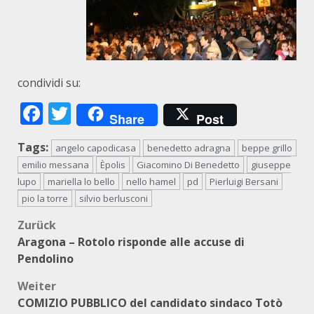
condividi su:
Facebook
Twitter
Share
Post
Tags:
angelo capodicasa
benedetto adragna
beppe grillo
emilio messana
Èpolis
Giacomino Di Benedetto
giuseppe
lupo
mariella lo bello
nello hamel
pd
Pierluigi Bersani
pio la torre
silvio berlusconi
Beitragsnavigation
Zurück
Aragona – Rotolo risponde alle accuse di
Pendolino
Weiter
COMIZIO PUBBLICO del candidato sindaco Totò