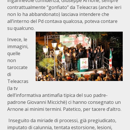
ingannevole confidenza, Giuseppe Arnone, sempre
contrattualmente “gonfiato” da Teleacras (anche ieri
non lo ha abbandonato) lasciava intendere che
all’interno del Pd contava qualcosa, poteva contare
su qualcuno.
Invece, le
immagini,
quelle
non
taroccate
di
Teleacras
(la tv
dell’informativa antimafia tipica del suo padre-
padrone Giovanni Miccichè) ci hanno consegnato un
Arnone ai minimi termini. Patetico, per tacere d’altro.
Inseguito da miriade di processi, già pregiudicato,
imputato di calunnia, tentata estorsione, lesioni,