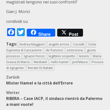
magistrati tengono nei suoi confronti?
Gian J. Morici
condividi su:
Facebook
Twitter
Share
Post
Tags:
Andrea Maggioni
angelo errore
Corselli
Corte
Suprema di Cassazione
de francisci
estorsione
giusto
processo
Ignazio Fonzo
legittimo sospetto
lesioni
Maria
Grazia Di Marco
Mediatel
nello hamel
prefettura
Procura
di Agrigento
Renato Di Natale
Beitragsnavigation
Zurück
Mister Hamel e la città dell’Errore
Weiter
RIBERA – Case IACP, il sindaco rientrò da Palermo
a mani vuote!