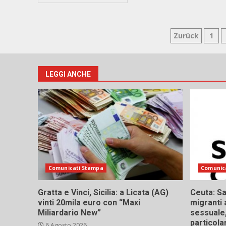
Paginaz
Zurück
1
degli
articoli
LEGGI ANCHE
Comunicati Stampa
Comunic
Gratta e Vinci, Sicilia: a Licata (AG)
Ceuta: Sa
vinti 20mila euro con “Maxi
migranti 
Miliardario New”
sessuale,
particola
6 Agosto 2026