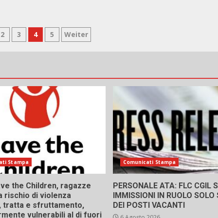
ione
2
3
4
5
Weiter
ati Stampa
Comunicati Stampa
ve the Children, ragazze
PERSONALE ATA: FLC CGIL SI
a rischio di violenza
IMMISSIONI IN RUOLO SOLO
 tratta e sfruttamento,
DEI POSTI VACANTI
rmente vulnerabili al di fuori
6 Agosto 2026