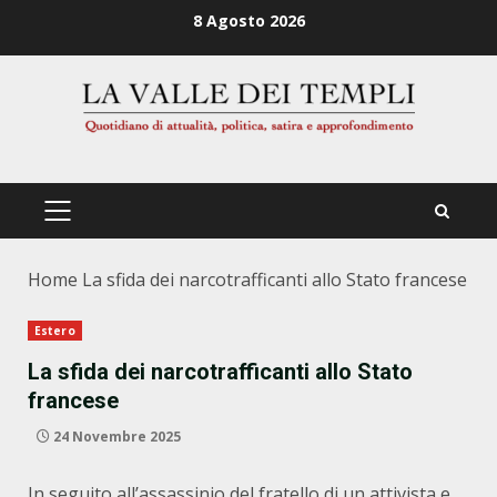
Zum
8 Agosto 2026
Inhalt
springen
PRIMÄRES
MENÜ
Home
La sfida dei narcotrafficanti allo Stato francese
Estero
La sfida dei narcotrafficanti allo Stato
francese
24 Novembre 2025
In seguito all’assassinio del fratello di un attivista e