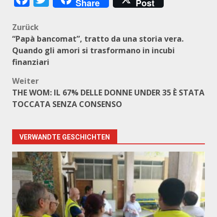
Share
Post
Beitragsnavigation
Zurück
“Papà bancomat”, tratto da una storia vera.
Quando gli amori si trasformano in incubi
finanziari
Weiter
THE WOM: IL 67% DELLE DONNE UNDER 35 È STATA
TOCCATA SENZA CONSENSO
VERWANDTE GESCHICHTEN