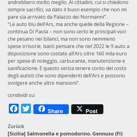
andrebbero molto meglio. Ai cittadini, cui si chiedono
sempre sacrifici, va dato il buon esempio che non mi
pare sia arrivato da Palazzo dei Normanni”.
“Le auto blu dell’Ars, ma anche quelle della Regione –
continua Di Paola – non sono certo le principali voci
che pesano nei bilanci, ma non sono nemmeno
spese irrisorie, basti pensare che nel 2022 le 9 auto a
disposizione sono costate all’Ars oltre 160 mila euro
per spese di noleggio, carburante, manutenzione e
sanificazione. E questo senza tenere conto del costo
degli autisti che sono dipendenti dell’Ars e possono
svolgere anche altre mansioni”.
condividi su:
Facebook
Twitter
Share
Post
Beitragsnavigation
Zurück
[Sicilia] Salmonella e pomodorino. Gennuso (FI)