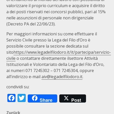
valorizzare il proprio curriculum e acquisire il diritto
a dei posti riservati nei concorsi pubblici, pari al 15%
nelle assunzioni di personale non dirigenziale
(Decreto PA del 22/06/23).
Per maggiori informazioni su come effettuare il
Servizio Civile presso la Lega del Filo d’Oro è
possibile consultare la sezione dedicata sul
sito
https://www.legadelfilodoro.it/it/partecipa/servizio-
civile
o contattare direttamente ilsettore Attività
Istituzionali e Volontariato della Lega del Filo d’Oro,
ai numeri 071 7245302 – 071 7245304, oppure
all’indirizzo e-mail
aiv@legadelfilodoro.it
.
condividi su:
Facebook
Twitter
Share
Post
Zurück