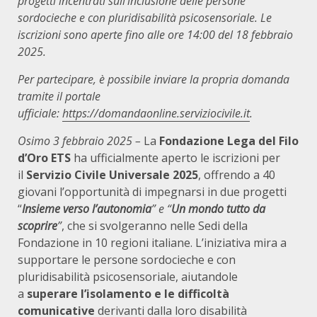
progetti incentrati sull’inclusione delle persone
sordocieche e con pluridisabilità psicosensoriale.
Le
iscrizioni sono aperte fino alle ore 14:00 del 18 febbraio
2025.
Per partecipare, è possibile inviare la propria domanda
tramite il portale
ufficiale:
https://domandaonline.serviziocivile.it
.
Osimo 3 febbraio 2025 –
La
Fondazione
Lega del Filo
d’Oro ETS
ha ufficialmente aperto le iscrizioni per
il
Servizio Civile Universale 2025
, offrendo a 40
giovani l’opportunità di impegnarsi in due progetti
“
Insieme verso l’autonomia
” e “
Un mondo tutto da
scoprire
”
, che si svolgeranno nelle Sedi della
Fondazione in 10 regioni italiane. L’iniziativa mira a
supportare le persone sordocieche e con
pluridisabilità psicosensoriale, aiutandole
a
superare l’isolamento e le difficoltà
comunicative
derivanti dalla loro disabilità