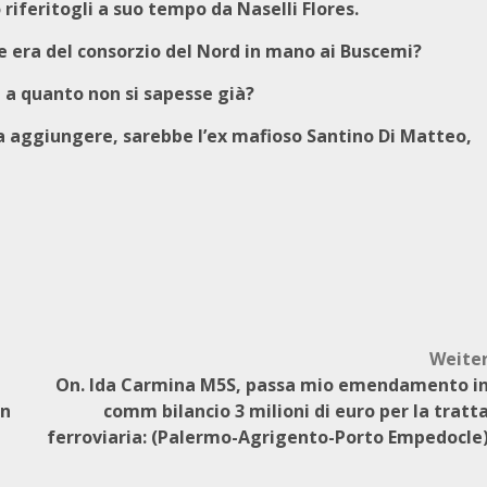
riferitogli a suo tempo da Naselli Flores.
ne era del consorzio del Nord in mano ai Buscemi?
 a quanto non si sapesse già?
a aggiungere, sarebbe l’ex mafioso Santino Di Matteo,
Weite
On. Ida Carmina M5S, passa mio emendamento i
un
comm bilancio 3 milioni di euro per la tratt
ferroviaria: (Palermo-Agrigento-Porto Empedocle