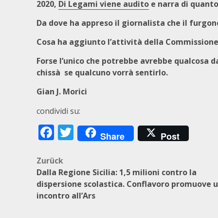
2020,
Di Legami viene audito
e narra di quanto 
Da dove ha appreso il giornalista che il furgo
Cosa ha aggiunto l’attività della Commissione
Forse l’unico che potrebbe avrebbe qualcosa d
chissà se qualcuno vorrà sentirlo.
Gian J. Morici
condividi su:
Facebook
Twitter
Share
Post
Beitragsnavigation
Zurück
Dalla Regione Sicilia: 1,5 milioni contro la
dispersione scolastica. Conflavoro promuove 
incontro all’Ars