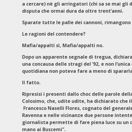
a cercare) nè gli arringatori (chi sa se mai gl
disputa che ormai dura da oltre trent’anni.
Sparate tutte le palle dei cannoni, rimangono s
Le ragioni del contendere?
Mafia/appalti sì, Mafia/appalti no.
Dopo un apparente segnale di tregua, dichiara
una concausa delle stragi del ’92, e non l’unica
quotidiana non poteva fare a meno di spararla
Il fatto.
Ripresisi i presenti dallo choc delle parole d
Colosimo, che, udite udite, ha dichiarato che 
Francesco Naselli Flores, cognato del general
Ravenna e nelle vicinanze due persone intente a
giornalista permette di fare piena luce su un co
mano ai Buscemi”.