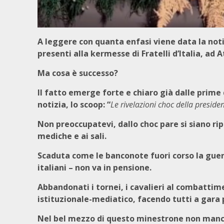
A leggere con quanta enfasi viene data la notiz
presenti alla kermesse di Fratelli d’Italia, ad A
Ma cosa è successo?
Il fatto emerge forte e chiaro già dalle prime 
notizia, lo scoop: “
Le rivelazioni choc della preside
Non preoccupatevi, dallo choc pare si siano rip
mediche e ai sali.
Scaduta come le banconote fuori corso la guerra
italiani – non va in pensione.
Abbandonati i tornei, i cavalieri al combattim
istituzionale-mediatico, facendo tutti a gara pe
Nel bel mezzo di questo minestrone non mancan