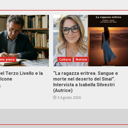
imo piano
Cultura
Notizie
el Terzo Livello e la
“La ragazza eritrea. Sangue e
alcone
morte nel deserto del Sinai”.
Intervista a Isabella Silvestri
6
(Autrice)
3 Agosto 2026