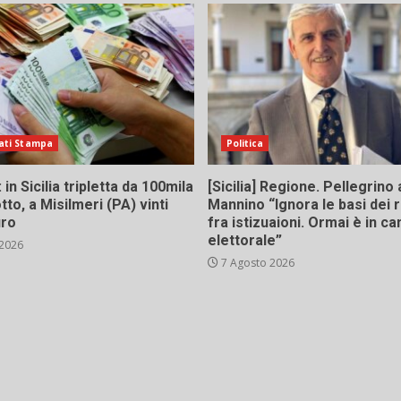
ati Stampa
Politica
in Sicilia tripletta da 100mila
[Sicilia] Regione. Pellegrino 
tto, a Misilmeri (PA) vinti
Mannino “Ignora le basi dei 
uro
fra istizuaioni. Ormai è in 
elettorale”
 2026
7 Agosto 2026