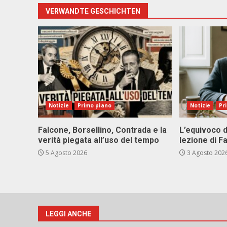
VERWANDTE GESCHICHTEN
Notizie
Primo piano
Notizie
Pr
Falcone, Borsellino, Contrada e la
L’equivoco d
verità piegata all’uso del tempo
lezione di F
5 Agosto 2026
3 Agosto 202
LEGGI ANCHE