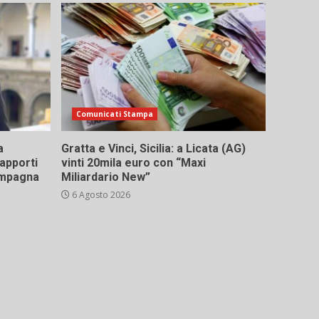
Comunicati Stampa
a
Gratta e Vinci, Sicilia: a Licata (AG)
rapporti
vinti 20mila euro con “Maxi
campagna
Miliardario New”
6 Agosto 2026